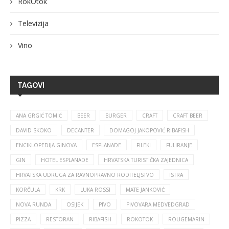
RokOtok
Televizija
Vino
TAGOVI
ANA GRGIĆ TOMIĆ
BEER
BURGER
CRAFT
CRAFT BEER
DAVID SKOKO
DECANTER
DOMAGOJ JAKOPOVIĆ RIBAFISH
ENCIKLOPEDIJA GINOVA
ESPLANADE
FILEKI
FULIRANJE
GIN
HOTEL ESPLANADE
HRVATSKA TURISTIČKA ZAJEDNICA
HRVATSKA UDRUGA ZA RAVNOPRAVNO RODITELJSTVO
ISTRA
KORČULA
KRK
LUKA ROSSI
MATE JANKOVIĆ
NOVA RUNDA
OSIJEK
PIVO
PIVOVARA MEDVEDGRAD
PIZZA
RESTORAN
RIBAFISH
ROKOTOK
ROUGEMARIN