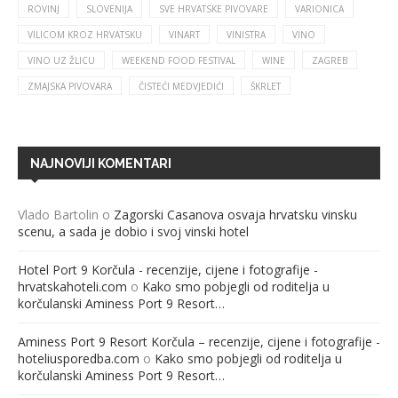
ROVINJ
SLOVENIJA
SVE HRVATSKE PIVOVARE
VARIONICA
VILICOM KROZ HRVATSKU
VINART
VINISTRA
VINO
VINO UZ ŽLICU
WEEKEND FOOD FESTIVAL
WINE
ZAGREB
ZMAJSKA PIVOVARA
ČISTEĆI MEDVJEDIĆI
ŠKRLET
NAJNOVIJI KOMENTARI
Vlado Bartolin
o
Zagorski Casanova osvaja hrvatsku vinsku
scenu, a sada je dobio i svoj vinski hotel
Hotel Port 9 Korčula - recenzije, cijene i fotografije -
hrvatskahoteli.com
o
Kako smo pobjegli od roditelja u
korčulanski Aminess Port 9 Resort…
Aminess Port 9 Resort Korčula – recenzije, cijene i fotografije -
hoteliusporedba.com
o
Kako smo pobjegli od roditelja u
korčulanski Aminess Port 9 Resort…