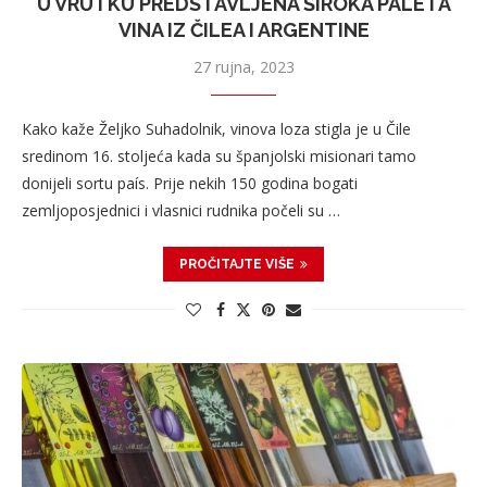
U VRUTKU PREDSTAVLJENA ŠIROKA PALETA
VINA IZ ČILEA I ARGENTINE
27 rujna, 2023
Kako kaže Željko Suhadolnik, vinova loza stigla je u Čile
sredinom 16. stoljeća kada su španjolski misionari tamo
donijeli sortu país. Prije nekih 150 godina bogati
zemljoposjednici i vlasnici rudnika počeli su …
PROČITAJTE VIŠE