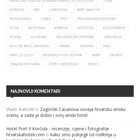
HRVATSKA UDRUGA ZA RAVNOPRAVNO RODITELJSTVO
ISTRA
KORČULA
KRK
LUKA ROSSI
MATE JANKOVIĆ
NOVA RUNDA
OSIJEK
PIVO
PIVOVARA MEDVEDGRAD
PIZZA
RESTORAN
RIBAFISH
ROKOTOK
ROUGEMARIN
ROVINJ
SLOVENIJA
SVE HRVATSKE PIVOVARE
VARIONICA
VILICOM KROZ HRVATSKU
VINART
VINISTRA
VINO
VINO UZ ŽLICU
WEEKEND FOOD FESTIVAL
WINE
ZAGREB
ZMAJSKA PIVOVARA
ČISTEĆI MEDVJEDIĆI
ŠKRLET
NAJNOVIJI KOMENTARI
Vlado Bartolin
o
Zagorski Casanova osvaja hrvatsku vinsku
scenu, a sada je dobio i svoj vinski hotel
Hotel Port 9 Korčula - recenzije, cijene i fotografije -
hrvatskahoteli.com
o
Kako smo pobjegli od roditelja u