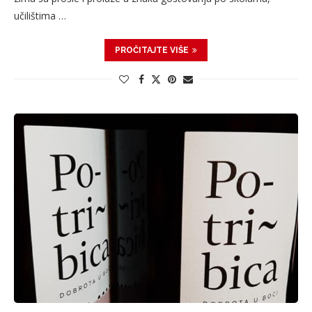
učilištima …
PROČITAJTE VIŠE