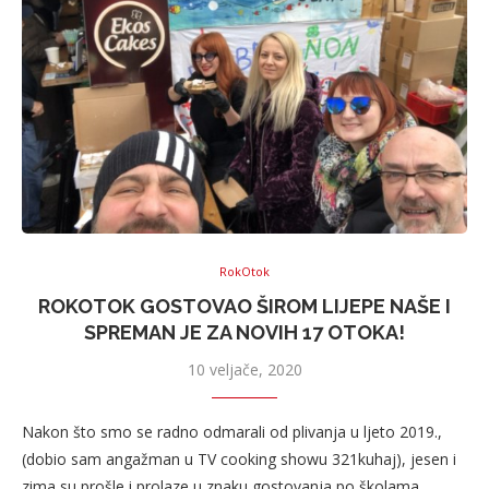
RokOtok
ROKOTOK GOSTOVAO ŠIROM LIJEPE NAŠE I
SPREMAN JE ZA NOVIH 17 OTOKA!
10 veljače, 2020
Nakon što smo se radno odmarali od plivanja u ljeto 2019.,
(dobio sam angažman u TV cooking showu 321kuhaj), jesen i
zima su prošle i prolaze u znaku gostovanja po školama,