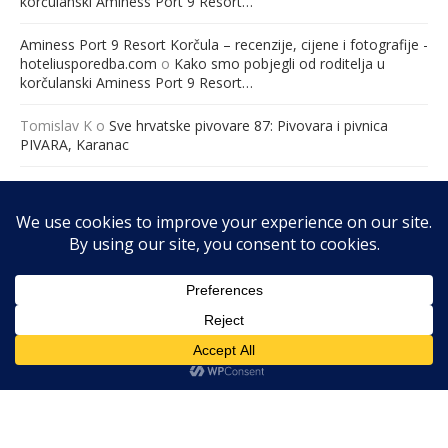
korčulanski Aminess Port 9 Resort…
Aminess Port 9 Resort Korčula – recenzije, cijene i fotografije -
hoteliusporedba.com
o
Kako smo pobjegli od roditelja u
korčulanski Aminess Port 9 Resort…
Tomislav K
o
Sve hrvatske pivovare 87: Pivovara i pivnica
PIVARA, Karanac
Međunarodna konferencija “Ravnopravno roditeljstvo – jučer,
danas i sutra” – Hrvatska udruga za ravnopravno roditeljstvo
o
„Ravnopravno roditeljstvo: Jučer, danas i sutra“ 19. ožujka
2026. godine u Zagrebu (Hotel Academia, 8:30 – 16:00 sati).