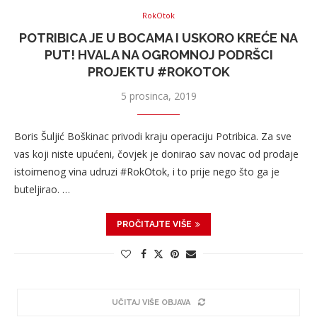
RokOtok
POTRIBICA JE U BOCAMA I USKORO KREĆE NA
PUT! HVALA NA OGROMNOJ PODRŠCI
PROJEKTU #ROKOTOK
5 prosinca, 2019
Boris Šuljić Boškinac privodi kraju operaciju Potribica. Za sve
vas koji niste upućeni, čovjek je donirao sav novac od prodaje
istoimenog vina udruzi #RokOtok, i to prije nego što ga je
buteljirao. …
PROČITAJTE VIŠE
UČITAJ VIŠE OBJAVA