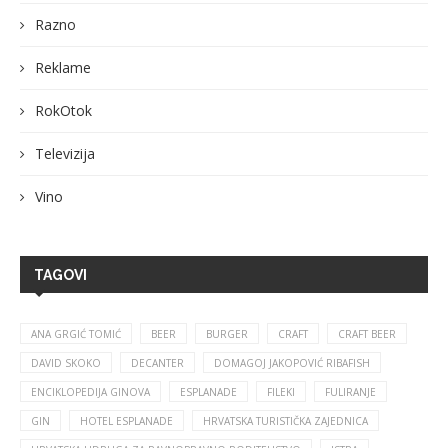
Razno
Reklame
RokOtok
Televizija
Vino
TAGOVI
ANA GRGIĆ TOMIĆ
BEER
BURGER
CRAFT
CRAFT BEER
DAVID SKOKO
DECANTER
DOMAGOJ JAKOPOVIĆ RIBAFISH
ENCIKLOPEDIJA GINOVA
ESPLANADE
FILEKI
FULIRANJE
GIN
HOTEL ESPLANADE
HRVATSKA TURISTIČKA ZAJEDNICA