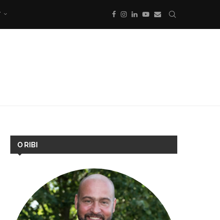
T
O RIBI