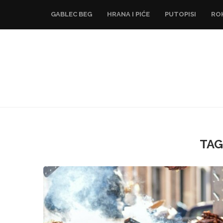
GABLEC BEG
HRANA I PIĆE
PUTOPISI
RO
TAG