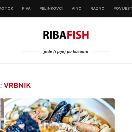
KOTOK
PIVA
PELINKOVCI
VINO
RAZNO
POVIJES
jede (i pije) po kućama
:
VRBNIK