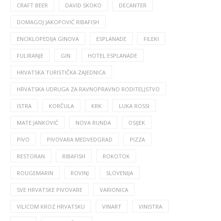
CRAFT BEER
DAVID SKOKO
DECANTER
DOMAGOJ JAKOPOVIĆ RIBAFISH
ENCIKLOPEDIJA GINOVA
ESPLANADE
FILEKI
FULIRANJE
GIN
HOTEL ESPLANADE
HRVATSKA TURISTIČKA ZAJEDNICA
HRVATSKA UDRUGA ZA RAVNOPRAVNO RODITELJSTVO
ISTRA
KORČULA
KRK
LUKA ROSSI
MATE JANKOVIĆ
NOVA RUNDA
OSIJEK
PIVO
PIVOVARA MEDVEDGRAD
PIZZA
RESTORAN
RIBAFISH
ROKOTOK
ROUGEMARIN
ROVINJ
SLOVENIJA
SVE HRVATSKE PIVOVARE
VARIONICA
VILICOM KROZ HRVATSKU
VINART
VINISTRA