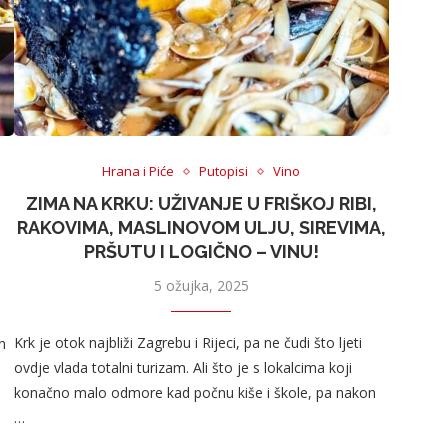
Hrana i Piće
Putopisi
Vino
ZIMA NA KRKU: UŽIVANJE U FRIŠKOJ RIBI,
RAKOVIMA, MASLINOVOM ULJU, SIREVIMA,
PRŠUTU I LOGIČNO – VINU!
5 ožujka, 2025
Krk je otok najbliži Zagrebu i Rijeci, pa ne čudi što ljeti
n
ovdje vlada totalni turizam. Ali što je s lokalcima koji
konačno malo odmore kad počnu kiše i škole, pa nakon
…