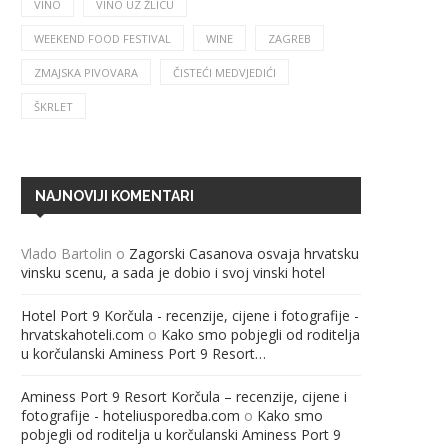
VINO
VINO UZ ŽLICU
WEEKEND FOOD FESTIVAL
WINE
ZAGREB
ZMAJSKA PIVOVARA
ČISTEĆI MEDVJEDIĆI
ŠKRLET
NAJNOVIJI KOMENTARI
Vlado Bartolin
o
Zagorski Casanova osvaja hrvatsku
vinsku scenu, a sada je dobio i svoj vinski hotel
Hotel Port 9 Korčula - recenzije, cijene i fotografije -
hrvatskahoteli.com
o
Kako smo pobjegli od roditelja
u korčulanski Aminess Port 9 Resort…
Aminess Port 9 Resort Korčula – recenzije, cijene i
fotografije - hoteliusporedba.com
o
Kako smo
pobjegli od roditelja u korčulanski Aminess Port 9