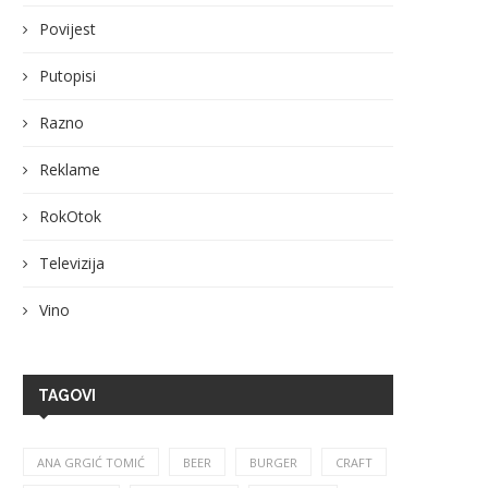
Povijest
Putopisi
Razno
Reklame
RokOtok
Televizija
Vino
TAGOVI
ANA GRGIĆ TOMIĆ
BEER
BURGER
CRAFT