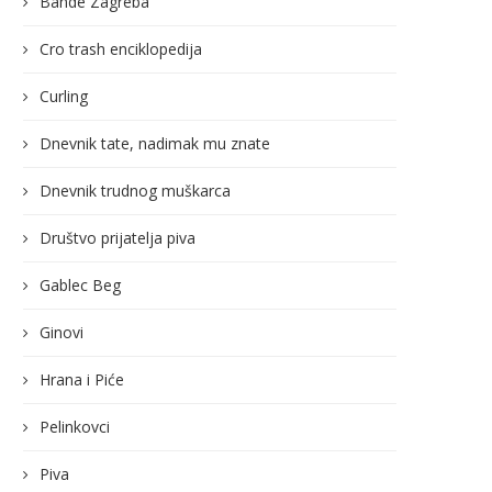
Bande Zagreba
Cro trash enciklopedija
Curling
Dnevnik tate, nadimak mu znate
Dnevnik trudnog muškarca
Društvo prijatelja piva
Gablec Beg
Ginovi
Hrana i Piće
Pelinkovci
Piva