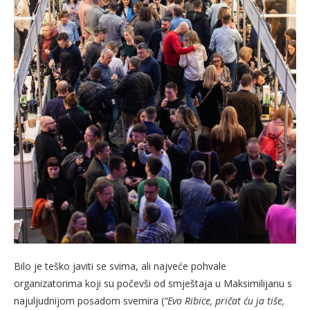
Bilo je teško javiti se svima, ali najveće pohvale
organizatorima koji su počevši od smještaja u Maksimilijanu s
najuljudnijom posadom svemira (
“Evo Ribice, pričat ću ja tiše,