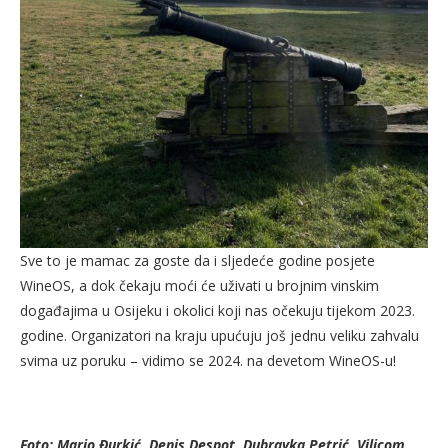
Sve to je mamac za goste da i sljedeće godine posjete
WineOS, a dok čekaju moći će uživati u brojnim vinskim
događajima u Osijeku i okolici koji nas očekuju tijekom 2023.
godine. Organizatori na kraju upućuju još jednu veliku zahvalu
svima uz poruku – vidimo se 2024. na devetom WineOS-u!
Foto: Mario Đurkić, Denis Despot, Dubravka Petrić, Vilicom