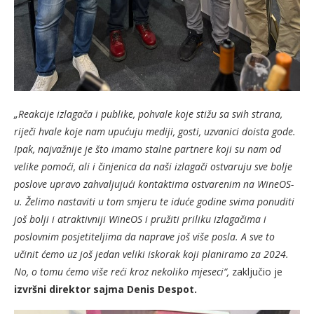
„Reakcije izlagača i publike, pohvale koje stižu sa svih strana,
riječi hvale koje nam upućuju mediji, gosti, uzvanici doista gode.
Ipak, najvažnije je što imamo stalne partnere koji su nam od
velike pomoći, ali i činjenica da naši izlagači ostvaruju sve bolje
poslove upravo zahvaljujući kontaktima ostvarenim na WineOS-
u. Želimo nastaviti u tom smjeru te iduće godine svima ponuditi
još bolji i atraktivniji WineOS i pružiti priliku izlagačima i
poslovnim posjetiteljima da naprave još više posla. A sve to
učinit ćemo uz još jedan veliki iskorak koji planiramo za 2024.
No, o tomu ćemo više reći kroz nekoliko mjeseci“,
zaključio je
izvršni direktor sajma Denis Despot.