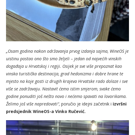
„Osam godina nakon održavanja prvog izdanja sajma, WineOS je
uistinu postao ono što smo željeli – jedan od najvećih vinskih
događaja u Hrvatskoj i regiji. Osijek je sve više prepoznat kao
vinska turistička destinacija, grad hedonizma i dobre hrane te
mjesto na koje gosti iz drugih krajeva Hrvatske rado dolaze i sve
više se zadržavaju. Nastavit ćemo istim smjerom, svake ćemo
godine ponuditi još nešto novo i nećemo spavati na lovorikama.
Želimo još više napredovati“,
poručio je idejni začetnik i
izvršni
predsjednik WineOS-a Vinko Ručević.