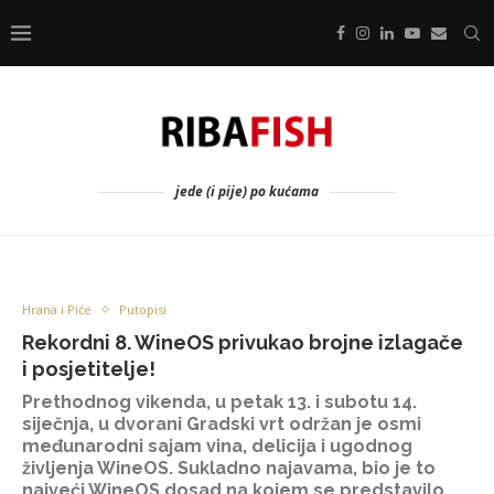
jede (i pije) po kućama
Hrana i Piće
Putopisi
Rekordni 8. WineOS privukao brojne izlagače
i posjetitelje!
Prethodnog vikenda, u petak 13. i subotu 14.
siječnja, u dvorani Gradski vrt održan je osmi
međunarodni sajam vina, delicija i ugodnog
življenja WineOS. Sukladno najavama, bio je to
najveći WineOS dosad na kojem se predstavilo