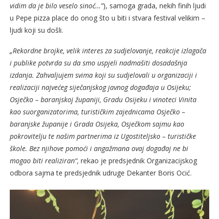
vidim da je bilo veselo sinoć…”
), samoga grada, nekih finih ljudi
u Pepe pizza place do onog što u biti i stvara festival velikim –
ljudi koji su došli.
„Rekordne brojke, velik interes za sudjelovanje, reakcije izlagača
i publike potvrda su da smo uspjeli nadmašiti dosadašnja
izdanja. Zahvaljujem svima koji su sudjelovali u organizaciji i
realizaciji najvećeg siječanjskog javnog događaja u Osijeku;
Osječko – baranjskoj županiji, Gradu Osijeku i vinoteci Vinita
kao suorganizatorima, turističkim zajednicama Osječko –
baranjske županije i Grada Osijeka, Osječkom sajmu kao
pokrovitelju te našim partnerima iz Ugostiteljsko – turističke
škole. Bez njihove pomoći i angažmana ovaj događaj ne bi
mogao biti realiziran“,
rekao je predsjednik Organizacijskog
odbora sajma te predsjednik udruge Dekanter Boris Ocić.