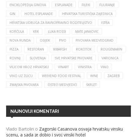
ENCIKLOPEDIJA GINOVA
ESPLANADE
FILEKI
FULIRANJE
GIN
HOTEL ESPLANADE
HRVATSKA TURISTIČKA ZAJEDNICA
HRVATSKA UDRUGA ZA RAVNOPRAVNO RODITELJSTVO
ISTRA
KORČULA
KRK
LUKA ROSSI
MATE JANKOVIĆ
NOVA RUNDA
OSIJEK
PIVO
PIVOVARA MEDVEDGRAD
PIZZA
RESTORAN
RIBAFISH
ROKOTOK
ROUGEMARIN
ROVINJ
SLOVENIJA
SVE HRVATSKE PIVOVARE
VARIONICA
VILICOM KROZ HRVATSKU
VINART
VINISTRA
VINO
VINO UZ ŽLICU
WEEKEND FOOD FESTIVAL
WINE
ZAGREB
ZMAJSKA PIVOVARA
ČISTEĆI MEDVJEDIĆI
ŠKRLET
NAJNOVIJI KOMENTARI
Vlado Bartolin
o
Zagorski Casanova osvaja hrvatsku vinsku
scenu, a sada je dobio i svoj vinski hotel