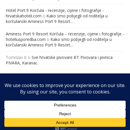
Hotel Port 9 Korčula - recenzije, cijene i fotografije -
hrvatskahoteli.com
o
Kako smo pobjegli od roditelja u
korčulanski Aminess Port 9 Resort…
Aminess Port 9 Resort Korčula – recenzije, cijene i fotografije -
hoteliusporedba.com
o
Kako smo pobjegli od roditelja u
korčulanski Aminess Port 9 Resort…
Tomislav K
o
Sve hrvatske pivovare 87: Pivovara i pivnica
PIVARA, Karanac
Međunarodna konferencija “Ravnopravno roditeljstvo – jučer,
danas i sutra” – Hrvatska udruga za ravnopravno roditeljstvo
o
„Ravnopravno roditeljstvo: Jučer, danas i sutra“ 19. ožujka
2026. godine u Zagrebu (Hotel Academia, 8:30 – 16:00 sati).