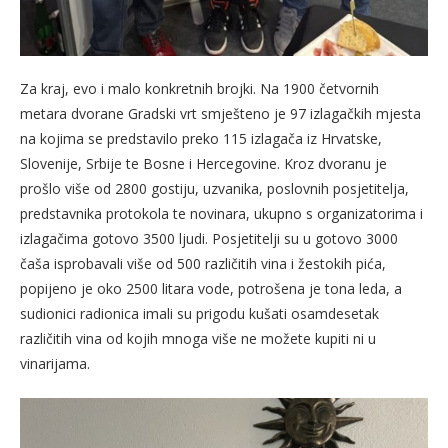
Za kraj, evo i malo konkretnih brojki. Na 1900 četvornih
metara dvorane Gradski vrt smješteno je 97 izlagačkih mjesta
na kojima se predstavilo preko 115 izlagača iz Hrvatske,
Slovenije, Srbije te Bosne i Hercegovine. Kroz dvoranu je
prošlo više od 2800 gostiju, uzvanika, poslovnih posjetitelja,
predstavnika protokola te novinara, ukupno s organizatorima i
izlagačima gotovo 3500 ljudi. Posjetitelji su u gotovo 3000
čaša isprobavali više od 500 različitih vina i žestokih pića,
popijeno je oko 2500 litara vode, potrošena je tona leda, a
sudionici radionica imali su prigodu kušati osamdesetak
različitih vina od kojih mnoga više ne možete kupiti ni u
vinarijama.