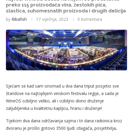
preko 115 proizvođača vina, žestokih pića,
slastica, suhomesnatih proizvoda i drugih delicija
by
Ribafish
17 siječnja, 2023
0 komentara
Sjećam se kad sam onomad u dva dana triput posjetio sve
štandove na najtoplijem vinskom festivalu regije, a sada je
WineOS ozbiljno veliko, ali i ozbiljno divno druženje
zaljubljenika u kvalitetnu kapljicu, hranu i druženje!
Tijekom dva dana održavanja sajma i tri dana radionica kroz
dvoranu je prošlo gotovo 3500 ljudi: izlagača, posjetitelja,