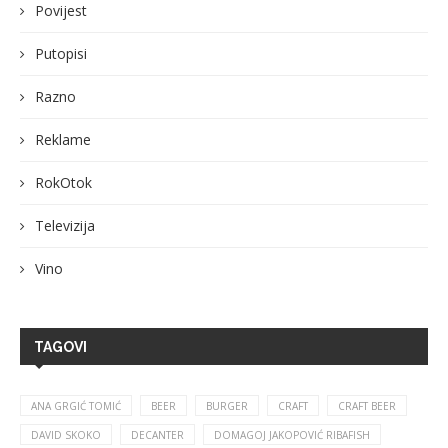
Povijest
Putopisi
Razno
Reklame
RokOtok
Televizija
Vino
TAGOVI
ANA GRGIĆ TOMIĆ
BEER
BURGER
CRAFT
CRAFT BEER
DAVID SKOKO
DECANTER
DOMAGOJ JAKOPOVIĆ RIBAFISH