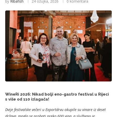
by
Ribafish
24 ožujka, 2026
0 komentara
WineRi 2026: Nikad bolji eno-gastro festival u Rijeci
s više od 110 izlagača!
Dvije festivalske večeri u Exportdrvu okupile su vinare iz deset
država, moglo se probati preko 600 vina, a službeno je