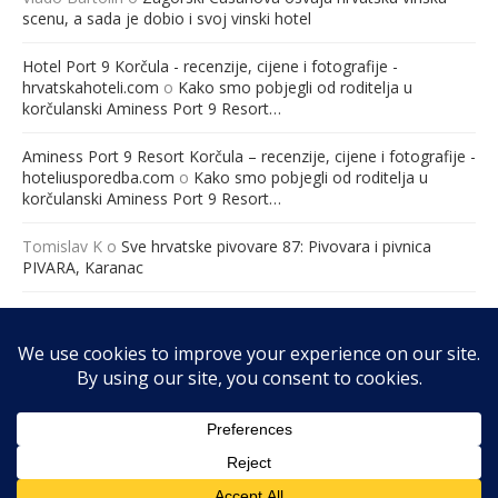
scenu, a sada je dobio i svoj vinski hotel
Hotel Port 9 Korčula - recenzije, cijene i fotografije -
hrvatskahoteli.com
o
Kako smo pobjegli od roditelja u
korčulanski Aminess Port 9 Resort…
Aminess Port 9 Resort Korčula – recenzije, cijene i fotografije -
hoteliusporedba.com
o
Kako smo pobjegli od roditelja u
korčulanski Aminess Port 9 Resort…
Tomislav K
o
Sve hrvatske pivovare 87: Pivovara i pivnica
PIVARA, Karanac
Međunarodna konferencija “Ravnopravno roditeljstvo – jučer,
danas i sutra” – Hrvatska udruga za ravnopravno roditeljstvo
o
„Ravnopravno roditeljstvo: Jučer, danas i sutra“ 19. ožujka
2026. godine u Zagrebu (Hotel Academia, 8:30 – 16:00 sati).