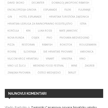
DAVID SKOKO
DECANTER
DOMAGOJ JAKOPOVIĆ RIBAFISH
ENCIKLOPEDIJA GINOVA
ESPLANADE
FILEKI
FULIRANJE
GIN
HOTEL ESPLANADE
HRVATSKA TURISTIČKA ZAJEDNICA
HRVATSKA UDRUGA ZA RAVNOPRAVNO RODITELJSTVO
ISTRA
KORČULA
KRK
LUKA ROSSI
MATE JANKOVIĆ
NOVA RUNDA
OSIJEK
PIVO
PIVOVARA MEDVEDGRAD
PIZZA
RESTORAN
RIBAFISH
ROKOTOK
ROUGEMARIN
ROVINJ
SLOVENIJA
SVE HRVATSKE PIVOVARE
VARIONICA
VILICOM KROZ HRVATSKU
VINART
VINISTRA
VINO
VINO UZ ŽLICU
WEEKEND FOOD FESTIVAL
WINE
ZAGREB
ZMAJSKA PIVOVARA
ČISTEĆI MEDVJEDIĆI
ŠKRLET
NAJNOVIJI KOMENTARI
Vlado Bartolin
o
Zagorski Casanova osvaja hrvatsku vinsku