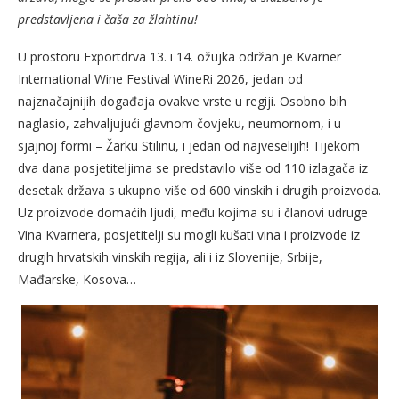
predstavljena i čaša za žlahtinu!
U prostoru Exportdrva 13. i 14. ožujka održan je Kvarner
International Wine Festival WineRi 2026, jedan od
najznačajnijih događaja ovakve vrste u regiji. Osobno bih
naglasio, zahvaljujući glavnom čovjeku, neumornom, i u
sjajnoj formi – Žarku Stilinu, i jedan od najveselijih! Tijekom
dva dana posjetiteljima se predstavilo više od 110 izlagača iz
desetak država s ukupno više od 600 vinskih i drugih proizvoda.
Uz proizvode domaćih ljudi, među kojima su i članovi udruge
Vina Kvarnera, posjetitelji su mogli kušati vina i proizvode iz
drugih hrvatskih vinskih regija, ali i iz Slovenije, Srbije,
Mađarske, Kosova…