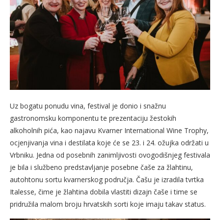
Uz bogatu ponudu vina, festival je donio i snažnu
gastronomsku komponentu te prezentaciju žestokih
alkoholnih pića, kao najavu Kvarner International Wine Trophy,
ocjenjivanja vina i destilata koje će se 23. i 24. ožujka održati u
Vrbniku. Jedna od posebnih zanimljivosti ovogodišnjeg festivala
je bila i službeno predstavljanje posebne čaše za žlahtinu,
autohtonu sortu kvarnerskog područja. Čašu je izradila tvrtka
Italesse, čime je žlahtina dobila vlastiti dizajn čaše i time se
pridružila malom broju hrvatskih sorti koje imaju takav status.