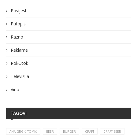
Povijest
Putopisi
Razno
Reklame
RokOtok
Televizija
Vino
TAGOVI
ANA GRGIĆ TOMIĆ
BEER
BURGER
CRAFT
CRAFT BEER