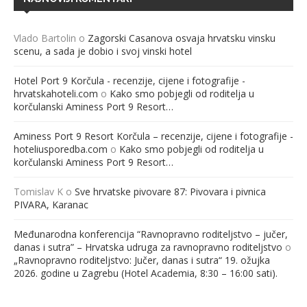
Vlado Bartolin
o
Zagorski Casanova osvaja hrvatsku vinsku
scenu, a sada je dobio i svoj vinski hotel
Hotel Port 9 Korčula - recenzije, cijene i fotografije -
hrvatskahoteli.com
o
Kako smo pobjegli od roditelja u
korčulanski Aminess Port 9 Resort…
Aminess Port 9 Resort Korčula – recenzije, cijene i fotografije -
hoteliusporedba.com
o
Kako smo pobjegli od roditelja u
korčulanski Aminess Port 9 Resort…
Tomislav K
o
Sve hrvatske pivovare 87: Pivovara i pivnica
PIVARA, Karanac
Međunarodna konferencija “Ravnopravno roditeljstvo – jučer,
danas i sutra” – Hrvatska udruga za ravnopravno roditeljstvo
o
„Ravnopravno roditeljstvo: Jučer, danas i sutra“ 19. ožujka
2026. godine u Zagrebu (Hotel Academia, 8:30 – 16:00 sati).