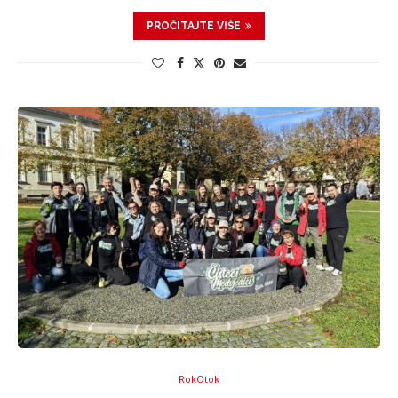
PROČITAJTE VIŠE
RokOtok