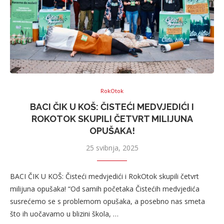
RokOtok
BACI ČIK U KOŠ: ČISTEĆI MEDVJEDIĆI I
ROKOTOK SKUPILI ČETVRT MILIJUNA
OPUŠAKA!
25 svibnja, 2025
BACI ČIK U KOŠ: Čisteći medvjedići i RokOtok skupili četvrt
milijuna opušaka! “Od samih početaka Čistećih medvjedića
susrećemo se s problemom opušaka, a posebno nas smeta
što ih uočavamo u blizini škola, …