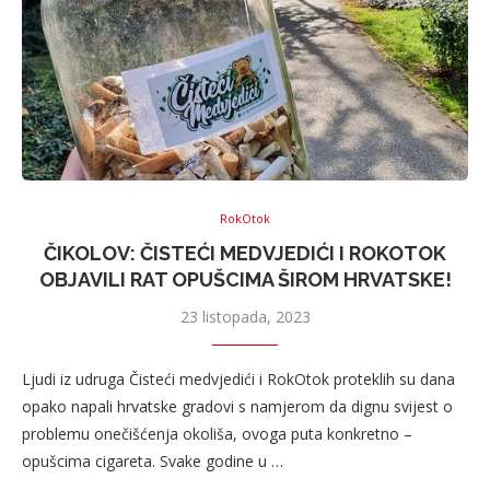
RokOtok
ČIKOLOV: ČISTEĆI MEDVJEDIĆI I ROKOTOK
OBJAVILI RAT OPUŠCIMA ŠIROM HRVATSKE!
23 listopada, 2023
Ljudi iz udruga Čisteći medvjedići i RokOtok proteklih su dana
opako napali hrvatske gradovi s namjerom da dignu svijest o
problemu onečišćenja okoliša, ovoga puta konkretno –
opušcima cigareta. Svake godine u …