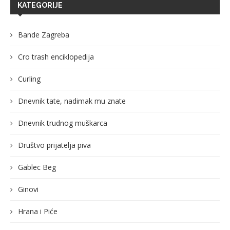
KATEGORIJE
Bande Zagreba
Cro trash enciklopedija
Curling
Dnevnik tate, nadimak mu znate
Dnevnik trudnog muškarca
Društvo prijatelja piva
Gablec Beg
Ginovi
Hrana i Piće