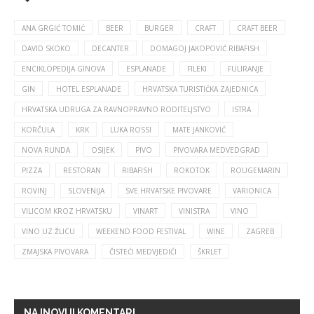
ANA GRGIĆ TOMIĆ
BEER
BURGER
CRAFT
CRAFT BEER
DAVID SKOKO
DECANTER
DOMAGOJ JAKOPOVIĆ RIBAFISH
ENCIKLOPEDIJA GINOVA
ESPLANADE
FILEKI
FULIRANJE
GIN
HOTEL ESPLANADE
HRVATSKA TURISTIČKA ZAJEDNICA
HRVATSKA UDRUGA ZA RAVNOPRAVNO RODITELJSTVO
ISTRA
KORČULA
KRK
LUKA ROSSI
MATE JANKOVIĆ
NOVA RUNDA
OSIJEK
PIVO
PIVOVARA MEDVEDGRAD
PIZZA
RESTORAN
RIBAFISH
ROKOTOK
ROUGEMARIN
ROVINJ
SLOVENIJA
SVE HRVATSKE PIVOVARE
VARIONICA
VILICOM KROZ HRVATSKU
VINART
VINISTRA
VINO
VINO UZ ŽLICU
WEEKEND FOOD FESTIVAL
WINE
ZAGREB
ZMAJSKA PIVOVARA
ČISTEĆI MEDVJEDIĆI
ŠKRLET
NAJNOVIJI KOMENTARI