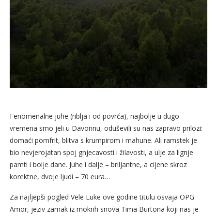
Fenomenalne juhe (riblja i od povrća), najbolje u dugo
vremena smo jeli u Davorinu, oduševili su nas zapravo prilozi:
domaći pomfrit, blitva s krumpirom i mahune. Ali ramstek je
bio nevjerojatan spoj gnjecavosti i žilavosti, a ulje za lignje
pamti i bolje dane. Juhe i dalje – briljantne, a cijene skroz
korektne, dvoje ljudi – 70 eura…
Za najljepši pogled Vele Luke ove godine titulu osvaja OPG
Amor, jeziv zamak iz mokrih snova Tima Burtona koji nas je