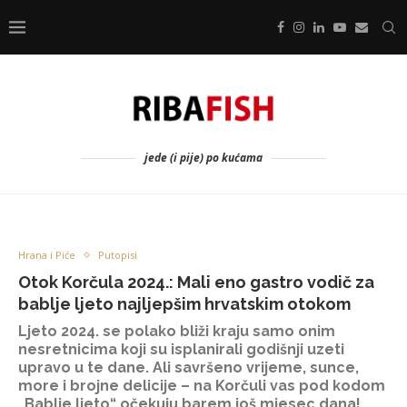
jede (i pije) po kućama
Hrana i Piće
Putopisi
Otok Korčula 2024.: Mali eno gastro vodič za
bablje ljeto najljepšim hrvatskim otokom
Ljeto 2024. se polako bliži kraju samo onim
nesretnicima koji su isplanirali godišnji uzeti
upravo u te dane. Ali savršeno vrijeme, sunce,
more i brojne delicije – na Korčuli vas pod kodom
„Bablje ljeto“ očekuju barem još mjesec dana!