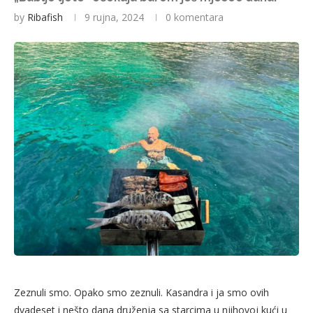
by
Ribafish
9 rujna, 2024
0 komentara
Zeznuli smo. Opako smo zeznuli. Kasandra i ja smo ovih
dvadeset i nešto dana druženja sa starcima u njihovoj kući u