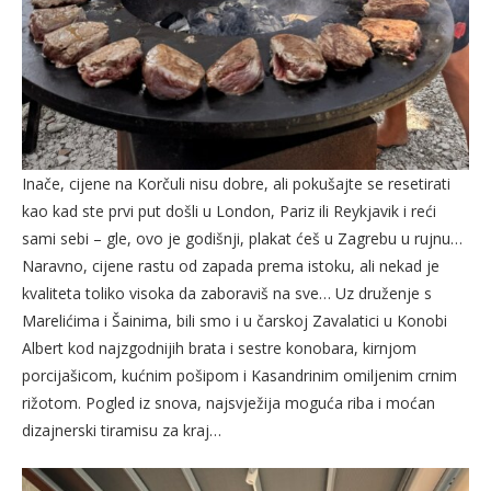
Inače, cijene na Korčuli nisu dobre, ali pokušajte se resetirati
kao kad ste prvi put došli u London, Pariz ili Reykjavik i reći
sami sebi – gle, ovo je godišnji, plakat ćeš u Zagrebu u rujnu…
Naravno, cijene rastu od zapada prema istoku, ali nekad je
kvaliteta toliko visoka da zaboraviš na sve… Uz druženje s
Marelićima i Šainima, bili smo i u čarskoj Zavalatici u Konobi
Albert kod najzgodnijih brata i sestre konobara, kirnjom
porcijašicom, kućnim pošipom i Kasandrinim omiljenim crnim
rižotom. Pogled iz snova, najsvježija moguća riba i moćan
dizajnerski tiramisu za kraj…