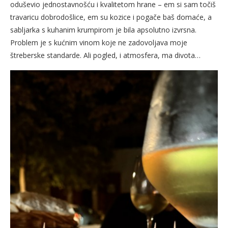
oduševio jednostavnošću i kvalitetom hrane – em si sam točiš
travaricu dobrodošlice, em su kozice i pogače baš domaće, a
sabljarka s kuhanim krumpirom je bila apsolutno izvrsna.
Problem je s kućnim vinom koje ne zadovoljava moje
štreberske standarde. Ali pogled, i atmosfera, ma divota…