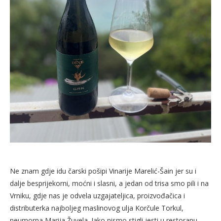
Ne znam gdje idu čarski pošipi Vinarije Marelić-Šain jer su i
dalje besprijekorni, moćni i slasni, a jedan od trisa smo pili i na
Vrniku, gdje nas je odvela uzgajateljica, proizvođačica i
distributerka najboljeg maslinovog ulja Korčule Torkul,
neumorna Marija Žuvela. Iako nismo stigli jesti u restoranu