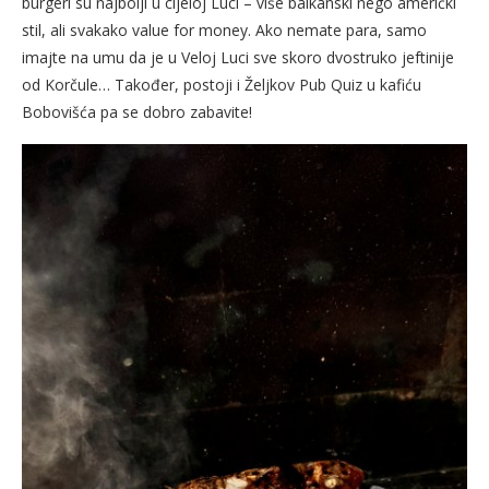
burgeri su najbolji u cijeloj Luci – više balkanski nego američki
stil, ali svakako value for money. Ako nemate para, samo
imajte na umu da je u Veloj Luci sve skoro dvostruko jeftinije
od Korčule… Također, postoji i Željkov Pub Quiz u kafiću
Bobovišća pa se dobro zabavite!