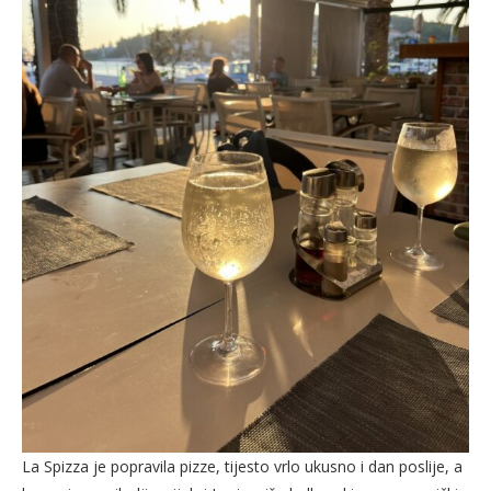
La Spizza je popravila pizze, tijesto vrlo ukusno i dan poslije, a