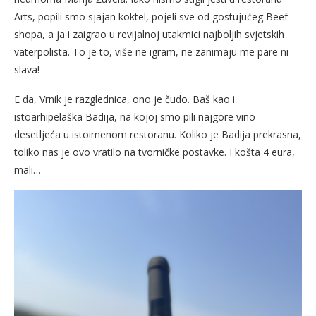
Arts, popili smo sjajan koktel, pojeli sve od gostujućeg Beef
shopa, a ja i zaigrao u revijalnoj utakmici najboljih svjetskih
vaterpolista. To je to, više ne igram, ne zanimaju me pare ni
slava!
E da, Vrnik je razglednica, ono je čudo. Baš kao i
istoarhipelaška Badija, na kojoj smo pili najgore vino
desetljeća u istoimenom restoranu. Koliko je Badija prekrasna,
toliko nas je ovo vratilo na tvorničke postavke. I košta 4 eura,
mali…