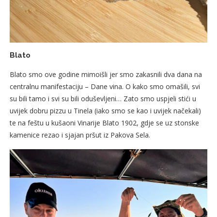
Blato
Blato smo ove godine mimoišli jer smo zakasnili dva dana na
centralnu manifestaciju – Dane vina. O kako smo omašili, svi
su bili tamo i svi su bili oduševljeni… Zato smo uspjeli stići u
uvijek dobru pizzu u Tinela (iako smo se kao i uvijek načekali)
te na feštu u kušaoni Vinarije Blato 1902, gdje se uz stonske
kamenice rezao i sjajan pršut iz Pakova Sela.