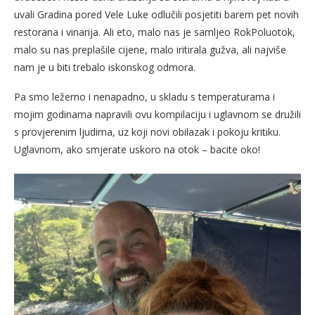
uvali Gradina pored Vele Luke odlučili posjetiti barem pet novih
restorana i vinarija. Ali eto, malo nas je samljeo RokPoluotok,
malo su nas preplašile cijene, malo iritirala gužva, ali najviše
nam je u biti trebalo iskonskog odmora.
Pa smo ležerno i nenapadno, u skladu s temperaturama i
mojim godinama napravili ovu kompilaciju i uglavnom se družili
s provjerenim ljudima, uz koji novi obilazak i pokoju kritiku.
Uglavnom, ako smjerate uskoro na otok – bacite oko!