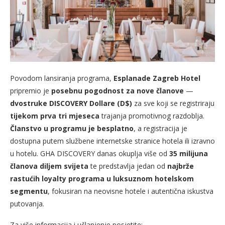
Povodom lansiranja programa,
Esplanade Zagreb Hotel
pripremio je
posebnu pogodnost za nove članove
—
dvostruke DISCOVERY Dollare (D$)
za sve koji se registriraju
tijekom prva tri mjeseca
trajanja promotivnog razdoblja.
Članstvo u programu je besplatno
, a registracija je
dostupna putem službene internetske stranice hotela ili izravno
u hotelu. GHA DISCOVERY danas okuplja više od
35 milijuna
članova diljem svijeta
te predstavlja jedan od
najbrže
rastućih loyalty programa u luksuznom hotelskom
segmentu
, fokusiran na neovisne hotele i autentična iskustva
putovanja.
Za više informacija i učlanjenje posjetite: