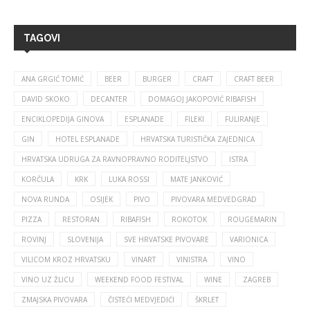
TAGOVI
ANA GRGIĆ TOMIĆ
BEER
BURGER
CRAFT
CRAFT BEER
DAVID SKOKO
DECANTER
DOMAGOJ JAKOPOVIĆ RIBAFISH
ENCIKLOPEDIJA GINOVA
ESPLANADE
FILEKI
FULIRANJE
GIN
HOTEL ESPLANADE
HRVATSKA TURISTIČKA ZAJEDNICA
HRVATSKA UDRUGA ZA RAVNOPRAVNO RODITELJSTVO
ISTRA
KORČULA
KRK
LUKA ROSSI
MATE JANKOVIĆ
NOVA RUNDA
OSIJEK
PIVO
PIVOVARA MEDVEDGRAD
PIZZA
RESTORAN
RIBAFISH
ROKOTOK
ROUGEMARIN
ROVINJ
SLOVENIJA
SVE HRVATSKE PIVOVARE
VARIONICA
VILICOM KROZ HRVATSKU
VINART
VINISTRA
VINO
VINO UZ ŽLICU
WEEKEND FOOD FESTIVAL
WINE
ZAGREB
ZMAJSKA PIVOVARA
ČISTEĆI MEDVJEDIĆI
ŠKRLET