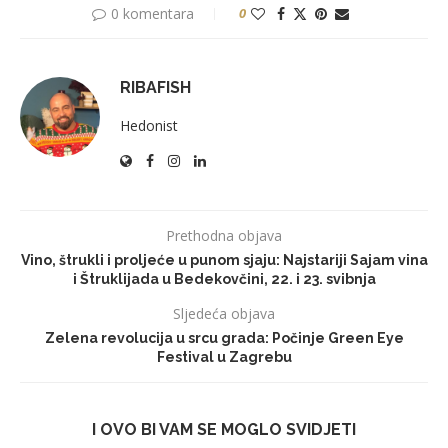
0 komentara
0
RIBAFISH
Hedonist
Prethodna objava
Vino, štrukli i proljeće u punom sjaju: Najstariji Sajam vina
i Štruklijada u Bedekovčini, 22. i 23. svibnja
Sljedeća objava
Zelena revolucija u srcu grada: Počinje Green Eye
Festival u Zagrebu
I OVO BI VAM SE MOGLO SVIDJETI