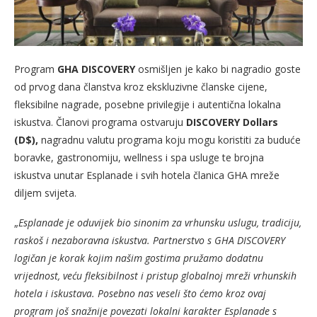
Program
GHA DISCOVERY
osmišljen je kako bi nagradio goste
od prvog dana članstva kroz ekskluzivne članske cijene,
fleksibilne nagrade, posebne privilegije i autentična lokalna
iskustva. Članovi programa ostvaruju
DISCOVERY Dollars
(D$),
nagradnu valutu programa koju mogu koristiti za buduće
boravke, gastronomiju, wellness i spa usluge te brojna
iskustva unutar Esplanade i svih hotela članica GHA mreže
diljem svijeta.
„
Esplanade je oduvijek bio sinonim za vrhunsku uslugu, tradiciju,
raskoš i nezaboravna iskustva. Partnerstvo s GHA DISCOVERY
logičan je korak kojim našim gostima pružamo dodatnu
vrijednost, veću fleksibilnost i pristup globalnoj mreži vrhunskih
hotela i iskustava. Posebno nas veseli što ćemo kroz ovaj
program još snažnije povezati lokalni karakter Esplanade s