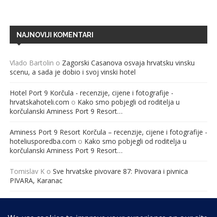
NAJNOVIJI KOMENTARI
Vlado Bartolin
o
Zagorski Casanova osvaja hrvatsku vinsku
scenu, a sada je dobio i svoj vinski hotel
Hotel Port 9 Korčula - recenzije, cijene i fotografije -
hrvatskahoteli.com
o
Kako smo pobjegli od roditelja u
korčulanski Aminess Port 9 Resort…
Aminess Port 9 Resort Korčula – recenzije, cijene i fotografije -
hoteliusporedba.com
o
Kako smo pobjegli od roditelja u
korčulanski Aminess Port 9 Resort…
Tomislav K
o
Sve hrvatske pivovare 87: Pivovara i pivnica
PIVARA, Karanac
Međunarodna konferencija “Ravnopravno roditeljstvo – jučer,
danas i sutra” – Hrvatska udruga za ravnopravno roditeljstvo
o