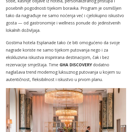
sobe, kasnije odjave iz hotela, personaliziranog pristupa i
posebnih pogodnosti tijekom boravka. Program je osmišljen
tako da nagrađuje ne samo noćenja već i cjelokupno iskustvo
gosta — od gastronomije i wellness ponude do jedinstvenih
lokalnih doživljaja.
Gostima hotela Esplanade tako će biti omogućeno da svoje
nagrade koriste ne samo tijekom putovanja nego i za
ekskluzivna iskustva inspirirana destinacijom, čak i bez
rezervacije smještaja. Time
GHA DISCOVERY
dodatno
naglašava trend modernog luksuznog putovanja u kojem su
autentičnost, fleksibilnost i iskustvo u prvom planu.