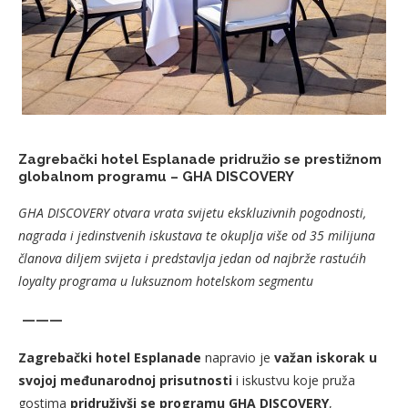
Zagrebački hotel Esplanade pridružio se prestižnom
globalnom programu – GHA DISCOVERY
GHA DISCOVERY otvara vrata svijetu ekskluzivnih pogodnosti,
nagrada i jedinstvenih iskustava te okuplja više od 35 milijuna
članova diljem svijeta i predstavlja jedan od najbrže rastućih
loyalty programa u luksuznom hotelskom segmentu
———
Zagrebački hotel Esplanade
napravio je
važan iskorak u
svojoj međunarodnoj prisutnosti
i iskustvu koje pruža
gostima
pridruživši se programu GHA DISCOVERY
,