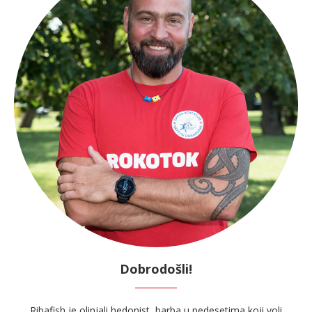
Dobrodošli!
Ribafish je olinjali hedonist, barba u pedesetima koji voli