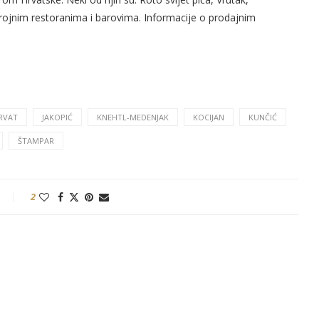
brojnim restoranima i barovima. Informacije o prodajnim
RVAT
JAKOPIĆ
KNEHTL-MEDENJAK
KOCIJAN
KUNČIĆ
ŠTAMPAR
2