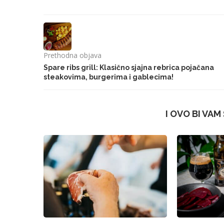
Prethodna objava
Spare ribs grill: Klasično sjajna rebrica pojačana
steakovima, burgerima i gablecima!
I OVO BI VAM