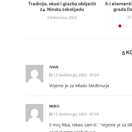
Tradicija, okusi i glazba obilježili
6-i elementi
24. Ninsku šokolijadu
grada Da
2 kolovoza, 2026
31
5 
IVAN
12 studenoga, 2020 - 07:34
Vrijeme je za Mlado Međimurje
MIRO
12 studenoga, 2020 - 07:39
E moj Riba, rekao sam ti: : “vrijeme je za M