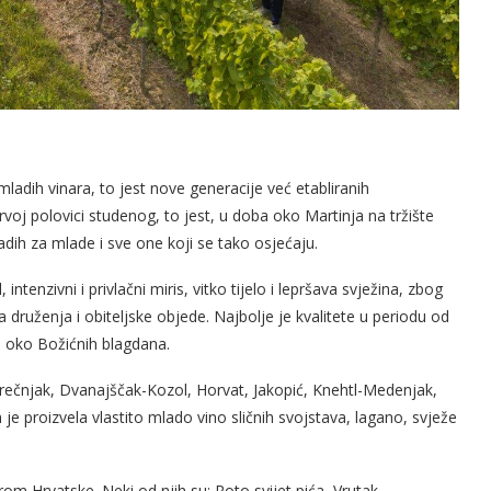
adih vinara, to jest nove generacije već etabliranih
voj polovici studenog, to jest, u doba oko Martinja na tržište
adih za mlade i sve one koji se tako osjećaju.
ntenzivni i privlačni miris, vitko tijelo i lepršava svježina, zbog
druženja i obiteljske objede. Najbolje je kvalitete u periodu od
e oko Božićnih blagdana.
rečnjak, Dvanajščak-Kozol, Horvat, Jakopić, Knehtl-Medenjak,
 je proizvela vlastito mlado vino sličnih svojstava, lagano, svježe
rom Hrvatske. Neki od njih su: Roto svijet pića, Vrutak,