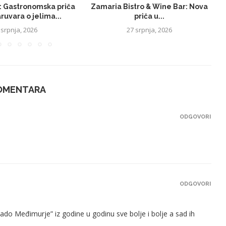
: Gastronomska priča
Zamaria Bistro & Wine Bar: Nova
ruvara o jelima...
priča u...
 srpnja, 2026
27 srpnja, 2026
KOMENTARA
ODGOVORI
ODGOVORI
lado Međimurje” iz godine u godinu sve bolje i bolje a sad ih