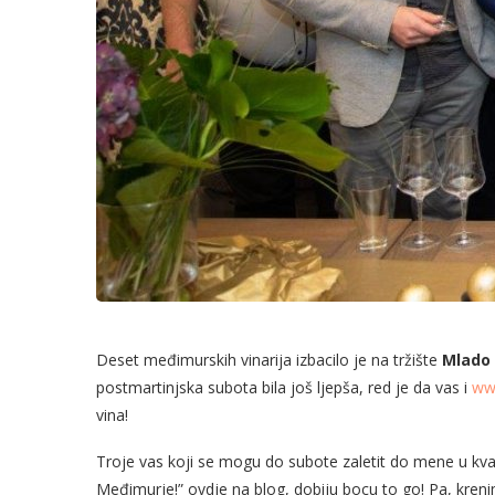
Deset međimurskih vinarija izbacilo je na tržište
Mlado 
postmartinjska subota bila još ljepša, red je da vas i
ww
vina!
Troje vas koji se mogu do subote zaletit do mene u kvar
Međimurje!” ovdje na blog, dobiju bocu to go! Pa, kren