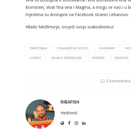
Bornstein, Vivat fina vina i Magma, a mogu se naći i u 
mjestima su dostupne na Facebook stranici Urbanovo.
Mlado Međimurje, osvježi svoju svakodnevicu!
CMREČNJAK
DVANAJŠČAK KOZOL
GIVEAWAY
HO
LOVREC
MLADO MEĐIMURJE
PREINER
RIBAFISH
5 komentara
RIBAFISH
Hedonist