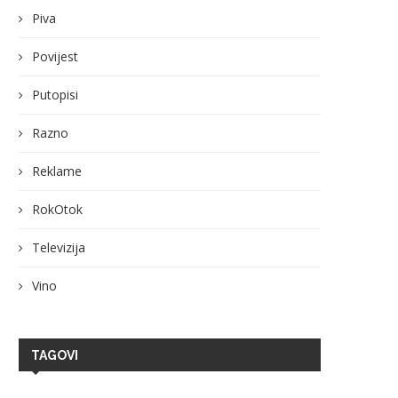
From Soil to Signature: JRE-
Zagrebački hotel Espl
Piva
Hrvatska i Turistička zajednica...
uvršten na prestižnu gl
platformu...
22 srpnja, 2026
Povijest
21 srpnja, 2026
Putopisi
Razno
Reklame
RokOtok
Televizija
Vino
TAGOVI