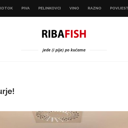
KOTOK
PIVA
PELINKOVCI
VINO
RAZNO
POVIJES
jede (i pije) po kućama
rje!