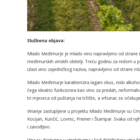
Službena objava:
Mlado Međimurje je mlado vino napravljeno od strane ml
međimurskih vinskih obitelji. Treću godinu za redom u pr
izlazi vino zajedničkog naziva, napravljeno od strane ml
Mlado Međimurje karakterizira lagani okus, niski alkohol, i
čega idealno funkcionira kao vino za predah, neformalna 
tri mjeseca od puštanja na tržište, a vrhunac se očekuj
Vinarije zastupljene u projektu Mlado Međimurje su Cm
Kocijan, Kunčić, Lovrec, Preiner i Štampar. Svaka od njih
i zavodljivo.
Vina su dostupna u vinotekama i kod distributera vina ši