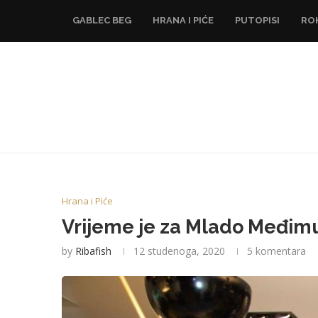
GABLEC BEG
HRANA I PIĆE
PUTOPISI
RO
Hrana i Piće
Vrijeme je za Mlado Međimu
by
Ribafish
12 studenoga, 2020
5 komentara