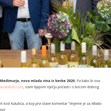
Međimurje, nova mlada vina iz berbe 2020.
Pa kako bi ova
w.ribafish.com
, osim lijepom riječju počasti i s bocom dobrog
t kod Kulušića, a koji prvi stave komentar “Vrijeme je za Mlado
imo!