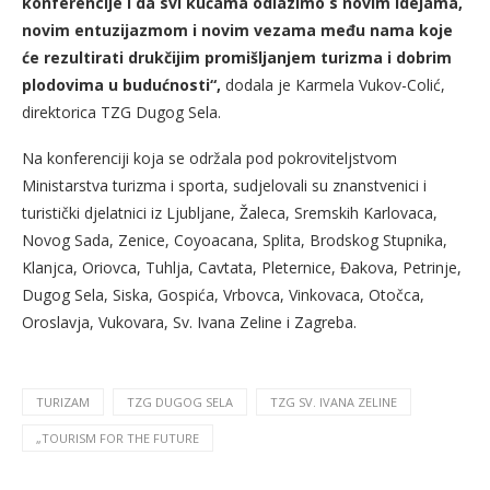
konferencije i da svi kućama odlazimo s novim idejama,
novim entuzijazmom i novim vezama među nama koje
će rezultirati drukčijim promišljanjem turizma i dobrim
plodovima u budućnosti“,
dodala je Karmela Vukov-Colić,
direktorica TZG Dugog Sela.
Na konferenciji koja se održala pod pokroviteljstvom
Ministarstva turizma i sporta, sudjelovali su znanstvenici i
turistički djelatnici iz Ljubljane, Žaleca, Sremskih Karlovaca,
Novog Sada, Zenice, Coyoacana, Splita, Brodskog Stupnika,
Klanjca, Oriovca, Tuhlja, Cavtata, Pleternice, Đakova, Petrinje,
Dugog Sela, Siska, Gospića, Vrbovca, Vinkovaca, Otočca,
Oroslavja, Vukovara, Sv. Ivana Zeline i Zagreba.
TURIZAM
TZG DUGOG SELA
TZG SV. IVANA ZELINE
„TOURISM FOR THE FUTURE