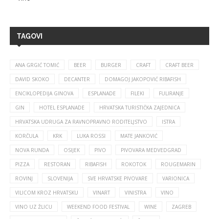
TAGOVI
ANA GRGIĆ TOMIĆ
BEER
BURGER
CRAFT
CRAFT BEER
DAVID SKOKO
DECANTER
DOMAGOJ JAKOPOVIĆ RIBAFISH
ENCIKLOPEDIJA GINOVA
ESPLANADE
FILEKI
FULIRANJE
GIN
HOTEL ESPLANADE
HRVATSKA TURISTIČKA ZAJEDNICA
HRVATSKA UDRUGA ZA RAVNOPRAVNO RODITELJSTVO
ISTRA
KORČULA
KRK
LUKA ROSSI
MATE JANKOVIĆ
NOVA RUNDA
OSIJEK
PIVO
PIVOVARA MEDVEDGRAD
PIZZA
RESTORAN
RIBAFISH
ROKOTOK
ROUGEMARIN
ROVINJ
SLOVENIJA
SVE HRVATSKE PIVOVARE
VARIONICA
VILICOM KROZ HRVATSKU
VINART
VINISTRA
VINO
VINO UZ ŽLICU
WEEKEND FOOD FESTIVAL
WINE
ZAGREB