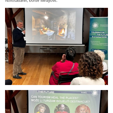
Novosađanin, Đorđe Mihajlović.