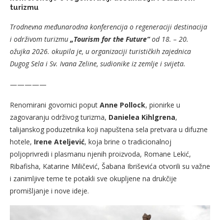
turizmu
Trodnevna međunarodna konferencija o regeneraciji destinacija
i održivom turizmu
„Tourism for the Future“
od 18. – 20.
ožujka 2026. okupila je, u organizaciji turističkih zajednica
Dugog Sela i Sv. Ivana Zeline, sudionike iz zemlje i svijeta.
—————
Renomirani govornici poput
Anne Pollock
, pionirke u
zagovaranju održivog turizma,
Danielea Kihlgrena
,
talijanskog poduzetnika koji napuštena sela pretvara u difuzne
hotele,
Irene Ateljević
, koja brine o tradicionalnoj
poljoprivredi i plasmanu njenih proizvoda, Romane Lekić,
Ribafisha, Katarine Miličević, Šabana Ibriševića otvorili su važne
i zanimljive teme te potakli sve okupljene na drukčije
promišljanje i nove ideje.