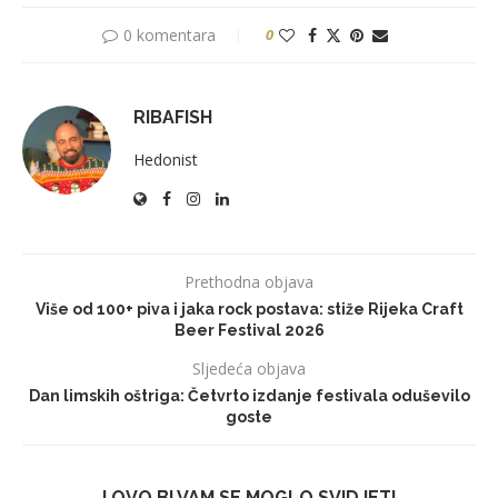
0 komentara
0
RIBAFISH
Hedonist
Prethodna objava
Više od 100+ piva i jaka rock postava: stiže Rijeka Craft
Beer Festival 2026
Sljedeća objava
Dan limskih oštriga: Četvrto izdanje festivala oduševilo
goste
I OVO BI VAM SE MOGLO SVIDJETI