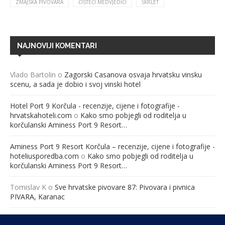
ZMAJSKA PIVOVARA
ČISTEĆI MEDVJEDIĆI
ŠKRLET
NAJNOVIJI KOMENTARI
Vlado Bartolin
o
Zagorski Casanova osvaja hrvatsku vinsku
scenu, a sada je dobio i svoj vinski hotel
Hotel Port 9 Korčula - recenzije, cijene i fotografije -
hrvatskahoteli.com
o
Kako smo pobjegli od roditelja u
korčulanski Aminess Port 9 Resort…
Aminess Port 9 Resort Korčula – recenzije, cijene i fotografije -
hoteliusporedba.com
o
Kako smo pobjegli od roditelja u
korčulanski Aminess Port 9 Resort…
Tomislav K
o
Sve hrvatske pivovare 87: Pivovara i pivnica
PIVARA, Karanac
Međunarodna konferencija “Ravnopravno roditeljstvo – jučer,