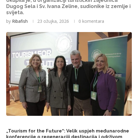
okupila je, u organizaciji turističkih zajednica
Dugog Sela i Sv. Ivana Zeline, sudionike iz zemlje i
svijeta.
by
Ribafish
23 ožujka, 2026
0 komentara
„Tourism for the Future“: Velik uspjeh međunarodne
konferencije o regeneraciji destinacija i održivom