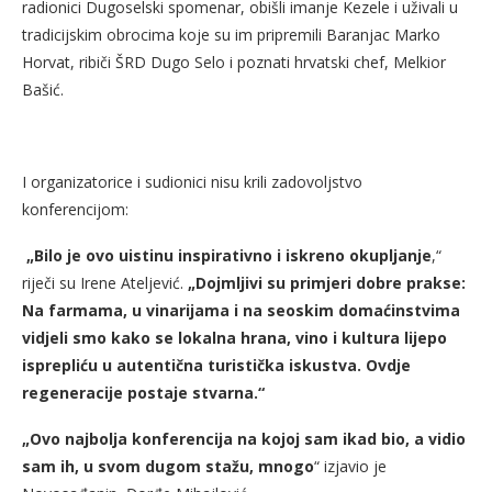
radionici Dugoselski spomenar, obišli imanje Kezele i uživali u
tradicijskim obrocima koje su im pripremili Baranjac Marko
Horvat, ribiči ŠRD Dugo Selo i poznati hrvatski chef, Melkior
Bašić.
I organizatorice i sudionici nisu krili zadovoljstvo
konferencijom:
„Bilo je ovo uistinu inspirativno i iskreno okupljanje
,“
riječi su Irene Ateljević.
„Dojmljivi su primjeri dobre prakse:
Na farmama, u vinarijama i na seoskim domaćinstvima
vidjeli smo kako se lokalna hrana, vino i kultura lijepo
isprepliću u autentična turistička iskustva. Ovdje
regeneracije postaje
stvarna.“
„Ovo najbolja konferencija na kojoj sam ikad bio, a vidio
sam ih, u svom dugom stažu, mnogo
“ izjavio je