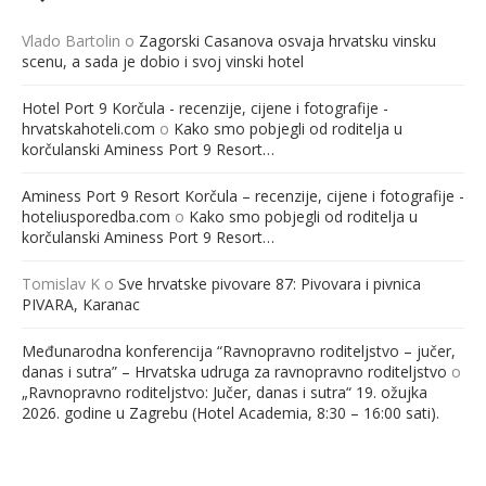
Vlado Bartolin
o
Zagorski Casanova osvaja hrvatsku vinsku
scenu, a sada je dobio i svoj vinski hotel
Hotel Port 9 Korčula - recenzije, cijene i fotografije -
hrvatskahoteli.com
o
Kako smo pobjegli od roditelja u
korčulanski Aminess Port 9 Resort…
Aminess Port 9 Resort Korčula – recenzije, cijene i fotografije -
hoteliusporedba.com
o
Kako smo pobjegli od roditelja u
korčulanski Aminess Port 9 Resort…
Tomislav K
o
Sve hrvatske pivovare 87: Pivovara i pivnica
PIVARA, Karanac
Međunarodna konferencija “Ravnopravno roditeljstvo – jučer,
danas i sutra” – Hrvatska udruga za ravnopravno roditeljstvo
o
„Ravnopravno roditeljstvo: Jučer, danas i sutra“ 19. ožujka
2026. godine u Zagrebu (Hotel Academia, 8:30 – 16:00 sati).