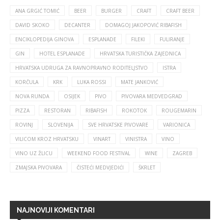
ANA GRGIĆ TOMIĆ
BEER
BURGER
CRAFT
CRAFT BEER
DAVID SKOKO
DECANTER
DOMAGOJ JAKOPOVIĆ RIBAFISH
ENCIKLOPEDIJA GINOVA
ESPLANADE
FILEKI
FULIRANJE
GIN
HOTEL ESPLANADE
HRVATSKA TURISTIČKA ZAJEDNICA
HRVATSKA UDRUGA ZA RAVNOPRAVNO RODITELJSTVO
ISTRA
KORČULA
KRK
LUKA ROSSI
MATE JANKOVIĆ
NOVA RUNDA
OSIJEK
PIVO
PIVOVARA MEDVEDGRAD
PIZZA
RESTORAN
RIBAFISH
ROKOTOK
ROUGEMARIN
ROVINJ
SLOVENIJA
SVE HRVATSKE PIVOVARE
VARIONICA
VILICOM KROZ HRVATSKU
VINART
VINISTRA
VINO
VINO UZ ŽLICU
WEEKEND FOOD FESTIVAL
WINE
ZAGREB
ZMAJSKA PIVOVARA
ČISTEĆI MEDVJEDIĆI
ŠKRLET
NAJNOVIJI KOMENTARI