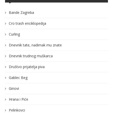
Bande Zagreba
Cro trash enciklopedija
Curling
Dnevnik tate, nadimak mu znate
Dnevnik trudnog muškarca
Društvo prijatelja piva
Gablec Beg
Ginovi
Hrana i Piće
Pelinkovci