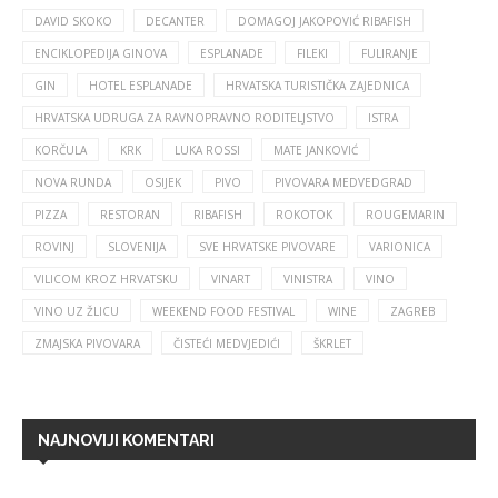
DAVID SKOKO
DECANTER
DOMAGOJ JAKOPOVIĆ RIBAFISH
ENCIKLOPEDIJA GINOVA
ESPLANADE
FILEKI
FULIRANJE
GIN
HOTEL ESPLANADE
HRVATSKA TURISTIČKA ZAJEDNICA
HRVATSKA UDRUGA ZA RAVNOPRAVNO RODITELJSTVO
ISTRA
KORČULA
KRK
LUKA ROSSI
MATE JANKOVIĆ
NOVA RUNDA
OSIJEK
PIVO
PIVOVARA MEDVEDGRAD
PIZZA
RESTORAN
RIBAFISH
ROKOTOK
ROUGEMARIN
ROVINJ
SLOVENIJA
SVE HRVATSKE PIVOVARE
VARIONICA
VILICOM KROZ HRVATSKU
VINART
VINISTRA
VINO
VINO UZ ŽLICU
WEEKEND FOOD FESTIVAL
WINE
ZAGREB
ZMAJSKA PIVOVARA
ČISTEĆI MEDVJEDIĆI
ŠKRLET
NAJNOVIJI KOMENTARI