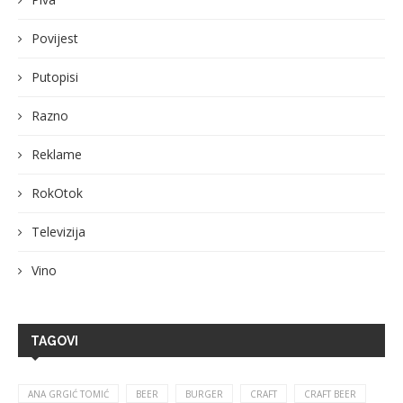
Povijest
Putopisi
Razno
Reklame
RokOtok
Televizija
Vino
TAGOVI
ANA GRGIĆ TOMIĆ
BEER
BURGER
CRAFT
CRAFT BEER