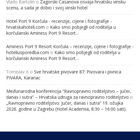
Vlado Bartolin
o
Zagorski Casanova osvaja hrvatsku vinsku
scenu, a sada je dobio i svoj vinski hotel
Hotel Port 9 Korčula - recenzije, cijene i fotografije -
hrvatskahoteli.com
o
Kako smo pobjegli od roditelja u
korčulanski Aminess Port 9 Resort…
Aminess Port 9 Resort Korčula – recenzije, cijene i fotografije -
hoteliusporedba.com
o
Kako smo pobjegli od roditelja u
korčulanski Aminess Port 9 Resort…
Tomislav K
o
Sve hrvatske pivovare 87: Pivovara i pivnica
PIVARA, Karanac
Međunarodna konferencija “Ravnopravno roditeljstvo – jučer,
danas i sutra” – Hrvatska udruga za ravnopravno roditeljstvo
o
„Ravnopravno roditeljstvo: Jučer, danas i sutra“ 19. ožujka
2026. godine u Zagrebu (Hotel Academia, 8:30 – 16:00 sati).