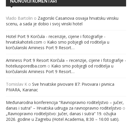
NAJNOVIJI KOMENTARI
Vlado Bartolin
o
Zagorski Casanova osvaja hrvatsku vinsku
scenu, a sada je dobio i svoj vinski hotel
Hotel Port 9 Korčula - recenzije, cijene i fotografije -
hrvatskahoteli.com
o
Kako smo pobjegli od roditelja u
korčulanski Aminess Port 9 Resort…
Aminess Port 9 Resort Korčula – recenzije, cijene i fotografije -
hoteliusporedba.com
o
Kako smo pobjegli od roditelja u
korčulanski Aminess Port 9 Resort…
Tomislav K
o
Sve hrvatske pivovare 87: Pivovara i pivnica
PIVARA, Karanac
Međunarodna konferencija “Ravnopravno roditeljstvo – jučer,
danas i sutra” – Hrvatska udruga za ravnopravno roditeljstvo
o
„Ravnopravno roditeljstvo: Jučer, danas i sutra“ 19. ožujka
2026. godine u Zagrebu (Hotel Academia, 8:30 – 16:00 sati).