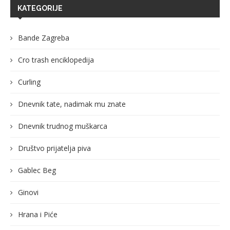
KATEGORIJE
Bande Zagreba
Cro trash enciklopedija
Curling
Dnevnik tate, nadimak mu znate
Dnevnik trudnog muškarca
Društvo prijatelja piva
Gablec Beg
Ginovi
Hrana i Piće