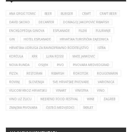
ANA GRGIĆ TOMIĆ
BEER
BURGER
CRAFT
CRAFT BEER
DAVID SKOKO
DECANTER
DOMAGOJ JAKOPOVIĆ RIBAFISH
ENCIKLOPEDIJA GINOVA
ESPLANADE
FILEKI
FULIRANJE
GIN
HOTEL ESPLANADE
HRVATSKA TURISTIČKA ZAJEDNICA
HRVATSKA UDRUGA ZA RAVNOPRAVNO RODITELJSTVO
ISTRA
KORČULA
KRK
LUKA ROSSI
MATE JANKOVIĆ
NOVA RUNDA
OSIJEK
PIVO
PIVOVARA MEDVEDGRAD
PIZZA
RESTORAN
RIBAFISH
ROKOTOK
ROUGEMARIN
ROVINJ
SLOVENIJA
SVE HRVATSKE PIVOVARE
VARIONICA
VILICOM KROZ HRVATSKU
VINART
VINISTRA
VINO
VINO UZ ŽLICU
WEEKEND FOOD FESTIVAL
WINE
ZAGREB
ZMAJSKA PIVOVARA
ČISTEĆI MEDVJEDIĆI
ŠKRLET