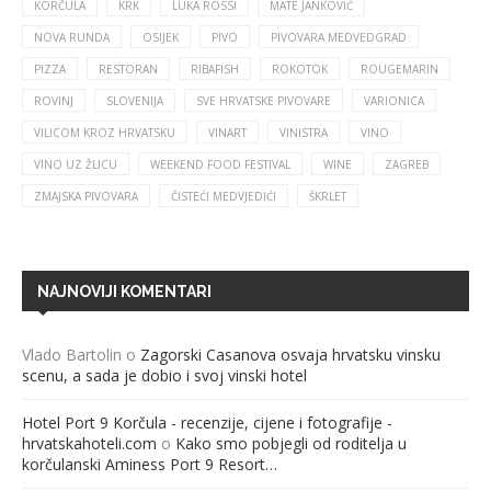
KORČULA
KRK
LUKA ROSSI
MATE JANKOVIĆ
NOVA RUNDA
OSIJEK
PIVO
PIVOVARA MEDVEDGRAD
PIZZA
RESTORAN
RIBAFISH
ROKOTOK
ROUGEMARIN
ROVINJ
SLOVENIJA
SVE HRVATSKE PIVOVARE
VARIONICA
VILICOM KROZ HRVATSKU
VINART
VINISTRA
VINO
VINO UZ ŽLICU
WEEKEND FOOD FESTIVAL
WINE
ZAGREB
ZMAJSKA PIVOVARA
ČISTEĆI MEDVJEDIĆI
ŠKRLET
NAJNOVIJI KOMENTARI
Vlado Bartolin
o
Zagorski Casanova osvaja hrvatsku vinsku
scenu, a sada je dobio i svoj vinski hotel
Hotel Port 9 Korčula - recenzije, cijene i fotografije -
hrvatskahoteli.com
o
Kako smo pobjegli od roditelja u
korčulanski Aminess Port 9 Resort…