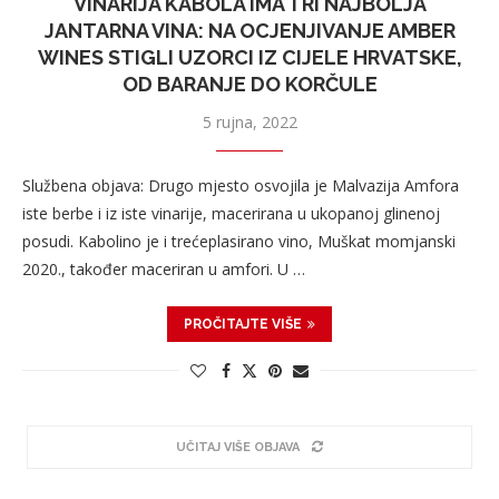
VINARIJA KABOLA IMA TRI NAJBOLJA
JANTARNA VINA: NA OCJENJIVANJE AMBER
WINES STIGLI UZORCI IZ CIJELE HRVATSKE,
OD BARANJE DO KORČULE
5 rujna, 2022
Službena objava: Drugo mjesto osvojila je Malvazija Amfora
iste berbe i iz iste vinarije, macerirana u ukopanoj glinenoj
posudi. Kabolino je i trećeplasirano vino, Muškat momjanski
2020., također maceriran u amfori. U …
PROČITAJTE VIŠE
UČITAJ VIŠE OBJAVA