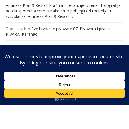
Aminess Port 9 Resort Korčula – recenzije, cijene i fotografije -
hoteliusporedba.com
o
Kako smo pobjegli od roditelja u
korčulanski Aminess Port 9 Resort…
Tomislav K
o
Sve hrvatske pivovare 87: Pivovara i pivnica
PIVARA, Karanac
Međunarodna konferencija “Ravnopravno roditeljstvo – jučer,
danas i sutra” – Hrvatska udruga za ravnopravno roditeljstvo
o
„Ravnopravno roditeljstvo: Jučer, danas i sutra“ 19. ožujka
2026. godine u Zagrebu (Hotel Academia, 8:30 – 16:00 sati).
@2026 - RibaFish. Sva prava pridržana. Web by
GO2WEB