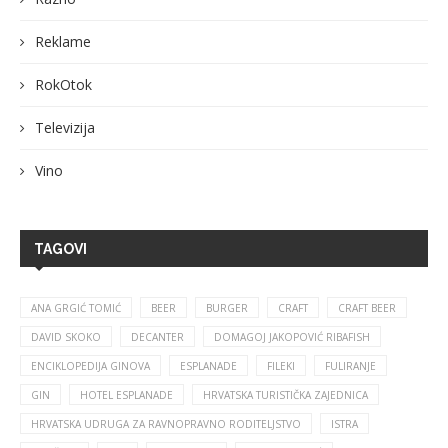
Reklame
RokOtok
Televizija
Vino
TAGOVI
ANA GRGIĆ TOMIĆ
BEER
BURGER
CRAFT
CRAFT BEER
DAVID SKOKO
DECANTER
DOMAGOJ JAKOPOVIĆ RIBAFISH
ENCIKLOPEDIJA GINOVA
ESPLANADE
FILEKI
FULIRANJE
GIN
HOTEL ESPLANADE
HRVATSKA TURISTIČKA ZAJEDNICA
HRVATSKA UDRUGA ZA RAVNOPRAVNO RODITELJSTVO
ISTRA