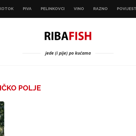
KOTOK
PIVA
PELINKOVCI
VINO
RAZNO
POVIJES
jede (i pije) po kućama
IČKO POLJE