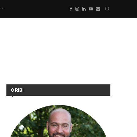
T
O RIBI