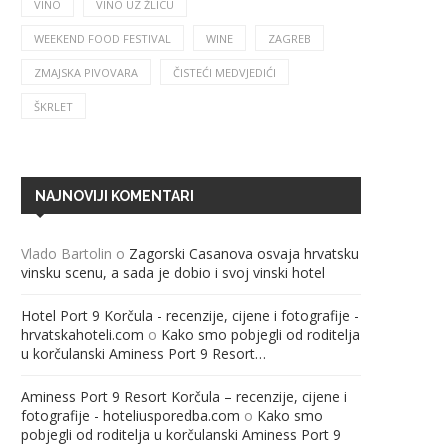
VINO
VINO UZ ŽLICU
WEEKEND FOOD FESTIVAL
WINE
ZAGREB
ZMAJSKA PIVOVARA
ČISTEĆI MEDVJEDIĆI
ŠKRLET
NAJNOVIJI KOMENTARI
Vlado Bartolin
o
Zagorski Casanova osvaja hrvatsku
vinsku scenu, a sada je dobio i svoj vinski hotel
Hotel Port 9 Korčula - recenzije, cijene i fotografije -
hrvatskahoteli.com
o
Kako smo pobjegli od roditelja
u korčulanski Aminess Port 9 Resort…
Aminess Port 9 Resort Korčula – recenzije, cijene i
fotografije - hoteliusporedba.com
o
Kako smo
pobjegli od roditelja u korčulanski Aminess Port 9