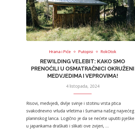
Hrana i Piće
Putopisi
RokOtok
REWILDING VELEBIT: KAKO SMO
PRENOĆILI U OSMATRAČNICI OKRUŽENI
MEDVJEDIMA I VEPROVIMA!
4 listopada, 2024
Risovi, medvjedi, divlje svinje i stotinu vrsta ptica
svakodnevno vrluda vrletima i šumama našeg najvećeg
planinskog lanca. Logično je da se nećete uputiti pješke 
u japankama draškati i slikati ove zvijeri, …