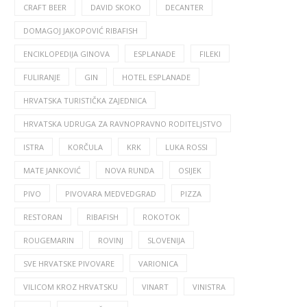
CRAFT BEER
DAVID SKOKO
DECANTER
DOMAGOJ JAKOPOVIĆ RIBAFISH
ENCIKLOPEDIJA GINOVA
ESPLANADE
FILEKI
FULIRANJE
GIN
HOTEL ESPLANADE
HRVATSKA TURISTIČKA ZAJEDNICA
HRVATSKA UDRUGA ZA RAVNOPRAVNO RODITELJSTVO
ISTRA
KORČULA
KRK
LUKA ROSSI
MATE JANKOVIĆ
NOVA RUNDA
OSIJEK
PIVO
PIVOVARA MEDVEDGRAD
PIZZA
RESTORAN
RIBAFISH
ROKOTOK
ROUGEMARIN
ROVINJ
SLOVENIJA
SVE HRVATSKE PIVOVARE
VARIONICA
VILICOM KROZ HRVATSKU
VINART
VINISTRA