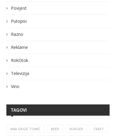
Povijest
Putopisi
Razno
Reklame
RokOtok
Televizija
Vino
TAGOVI
ANA GRGIĆ TOMIĆ
BEER
BURGER
CRAFT