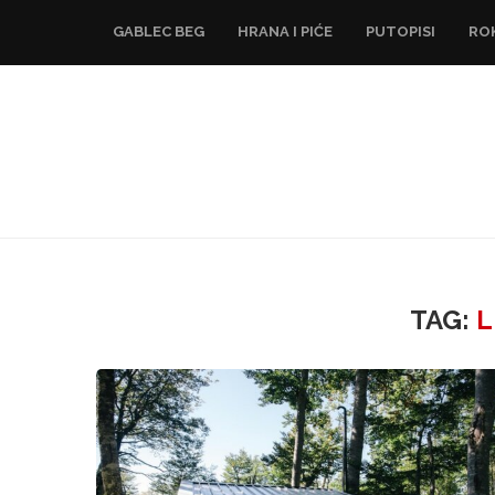
GABLEC BEG
HRANA I PIĆE
PUTOPISI
RO
TAG:
L