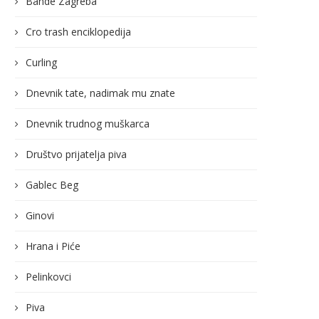
Bande Zagreba
Cro trash enciklopedija
Curling
Dnevnik tate, nadimak mu znate
Dnevnik trudnog muškarca
Društvo prijatelja piva
Gablec Beg
Ginovi
Hrana i Piće
Pelinkovci
Piva