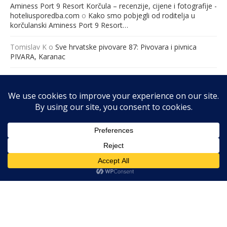
Aminess Port 9 Resort Korčula – recenzije, cijene i fotografije -
hoteliusporedba.com
o
Kako smo pobjegli od roditelja u
korčulanski Aminess Port 9 Resort…
Tomislav K
o
Sve hrvatske pivovare 87: Pivovara i pivnica
PIVARA, Karanac
Međunarodna konferencija “Ravnopravno roditeljstvo – jučer,
danas i sutra” – Hrvatska udruga za ravnopravno roditeljstvo
o
„Ravnopravno roditeljstvo: Jučer, danas i sutra“ 19. ožujka
2026. godine u Zagrebu (Hotel Academia, 8:30 – 16:00 sati).
@2026 - RibaFish. Sva prava pridržana. Web by
GO2WEB