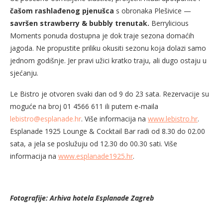
čašom rashlađenog pjenušca
s obronaka Plešivice —
savršen strawberry & bubbly trenutak.
Berrylicious
Moments ponuda dostupna je dok traje sezona domaćih
jagoda. Ne propustite priliku okusiti sezonu koja dolazi samo
jednom godišnje. Jer pravi užici kratko traju, ali dugo ostaju u
sjećanju.
Le Bistro je otvoren svaki dan od 9 do 23 sata. Rezervacije su
moguće na broj 01 4566 611 ili putem e-maila
lebistro@esplanade.hr
. Više informacija na
www.lebistro.hr
.
Esplanade 1925 Lounge & Cocktail Bar radi od 8.30 do 02.00
sata, a jela se poslužuju od 12.30 do 00.30 sati. Više
informacija na
www.esplanade1925.hr
.
Fotografije: Arhiva hotela Esplanade Zagreb