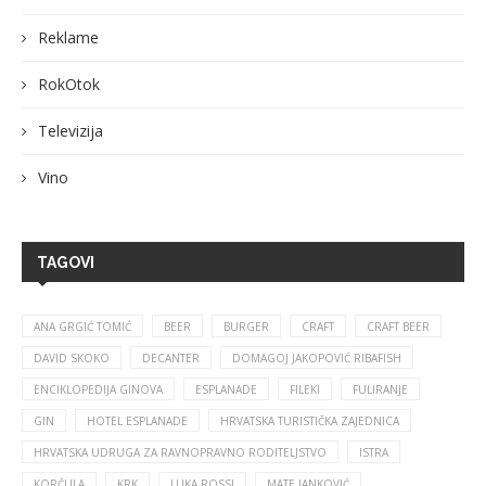
Reklame
RokOtok
Televizija
Vino
TAGOVI
ANA GRGIĆ TOMIĆ
BEER
BURGER
CRAFT
CRAFT BEER
DAVID SKOKO
DECANTER
DOMAGOJ JAKOPOVIĆ RIBAFISH
ENCIKLOPEDIJA GINOVA
ESPLANADE
FILEKI
FULIRANJE
GIN
HOTEL ESPLANADE
HRVATSKA TURISTIČKA ZAJEDNICA
HRVATSKA UDRUGA ZA RAVNOPRAVNO RODITELJSTVO
ISTRA
KORČULA
KRK
LUKA ROSSI
MATE JANKOVIĆ