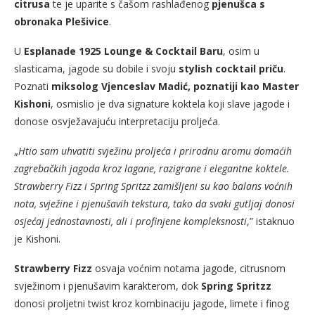
citrusa
te je uparite s čašom rashlađenog
pjenušca s
obronaka Plešivice
.
U
Esplanade 1925 Lounge & Cocktail Baru
, osim u
slasticama, jagode su dobile i svoju
stylish cocktail priču
.
Poznati
miksolog Vjenceslav Madić, poznatiji kao Master
Kishoni
, osmislio je dva signature koktela koji slave jagode i
donose osvježavajuću interpretaciju proljeća.
„
Htio sam uhvatiti svježinu proljeća i prirodnu aromu domaćih
zagrebačkih jagoda kroz lagane, razigrane i elegantne koktele.
Strawberry Fizz i Spring Spritzz zamišljeni su kao balans voćnih
nota, svježine i pjenušavih tekstura, tako da svaki gutljaj donosi
osjećaj jednostavnosti, ali i profinjene kompleksnosti
,” istaknuo
je Kishoni.
Strawberry Fizz
osvaja voćnim notama jagode, citrusnom
svježinom i pjenušavim karakterom, dok
Spring Spritzz
donosi proljetni twist kroz kombinaciju jagode, limete i finog