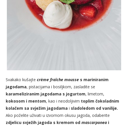
Svakako kušajte
crème fraîche mousse
s mariniranim
jagodama
, pistacijama i bosiljkom, zasladite se
karameliziranim jagodama s jogurtom
, limetom,
kokosom i mentom
, kao i neodoljivim
toplim čokoladnim
kolačem sa svježim jagodama
i
sladoledom od vanilije.
Ako poželite uživati u izvornom okusu jagoda, odaberite
zdjelicu svježih jagoda s kremom od
mascarponea
i