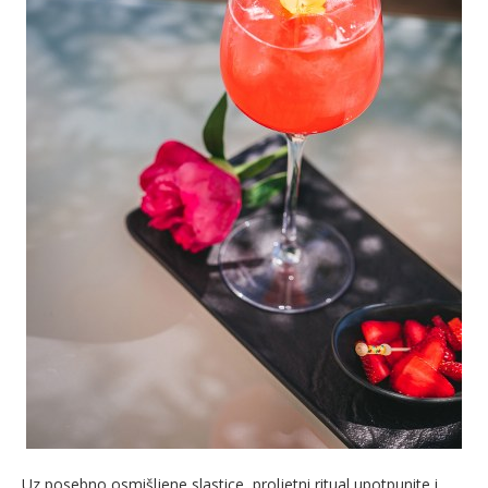
Uz posebno osmišljene slastice, proljetni ritual upotpunite i