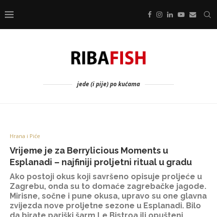
jede (i pije) po kućama
Hrana i Piće
Vrijeme je za Berrylicious Moments u
Esplanadi – najfiniji proljetni ritual u gradu
Ako postoji okus koji savršeno opisuje proljeće u
Zagrebu, onda su to domaće zagrebačke jagode.
Mirisne, sočne i pune okusa, upravo su one glavna
zvijezda nove proljetne sezone u Esplanadi. Bilo
da birate pariški šarm Le Bistroa ili opušteni,