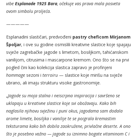
vibe
Esplanade 1925 Bara
, očekuje vas prava mala posveta
ovom simbolu proljeća.
—————
Esplanadini slastičari, predvođeni
pastry cheficom Mirjanom
Špoljar
, i ove su godine osmislili kreativne slastice koje spajaju
svježe zagrebačke jagode s limetom, bosiljkom, tahićanskom
vanilijom, citrusima i mascarpone kremom. Ono što se na prvi
pogled čini kao kolekcija slastica zapravo je profinjeni
hommage
sezoni i
terroiru
— slastice koje mirišu na svježe
ubrano, ali imaju strukturu visoke gastronomije.
„
Jagode su moja stalna i neiscrpna inspiracija i savršeno se
uklapaju u kreativne slastice koje svi obožavaju. Kako bih
naglasila njihovu svježinu i puni okus, jagodama sam dodala
arome limete, bosiljka i vanilije te se poigrala kremastim
teksturama kako bih dobila zaokružene, privlačne deserte. A ono
što je posebno važno — jagode su iznimno bogate vitaminom C i