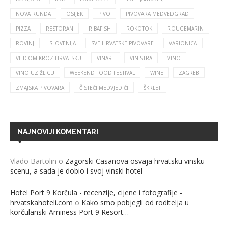
NOVA RUNDA
OSIJEK
PIVO
PIVOVARA MEDVEDGRAD
PIZZA
RESTORAN
RIBAFISH
ROKOTOK
ROUGEMARIN
ROVINJ
SLOVENIJA
SVE HRVATSKE PIVOVARE
VARIONICA
VILICOM KROZ HRVATSKU
VINART
VINISTRA
VINO
VINO UZ ŽLICU
WEEKEND FOOD FESTIVAL
WINE
ZAGREB
ZMAJSKA PIVOVARA
ČISTEĆI MEDVJEDIĆI
ŠKRLET
NAJNOVIJI KOMENTARI
Vlado Bartolin
o
Zagorski Casanova osvaja hrvatsku vinsku
scenu, a sada je dobio i svoj vinski hotel
Hotel Port 9 Korčula - recenzije, cijene i fotografije -
hrvatskahoteli.com
o
Kako smo pobjegli od roditelja u
korčulanski Aminess Port 9 Resort…