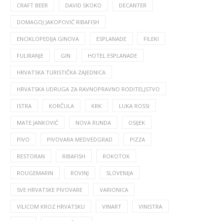
CRAFT BEER
DAVID SKOKO
DECANTER
DOMAGOJ JAKOPOVIĆ RIBAFISH
ENCIKLOPEDIJA GINOVA
ESPLANADE
FILEKI
FULIRANJE
GIN
HOTEL ESPLANADE
HRVATSKA TURISTIČKA ZAJEDNICA
HRVATSKA UDRUGA ZA RAVNOPRAVNO RODITELJSTVO
ISTRA
KORČULA
KRK
LUKA ROSSI
MATE JANKOVIĆ
NOVA RUNDA
OSIJEK
PIVO
PIVOVARA MEDVEDGRAD
PIZZA
RESTORAN
RIBAFISH
ROKOTOK
ROUGEMARIN
ROVINJ
SLOVENIJA
SVE HRVATSKE PIVOVARE
VARIONICA
VILICOM KROZ HRVATSKU
VINART
VINISTRA