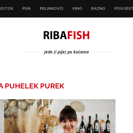
KOTOK
PIVA
PELINKOVCI
VINO
RAZNO
POVIJES
jede (i pije) po kućama
JA PUHELEK PUREK