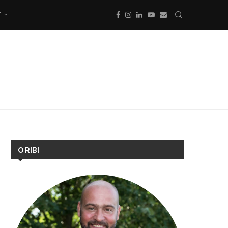
T
O RIBI