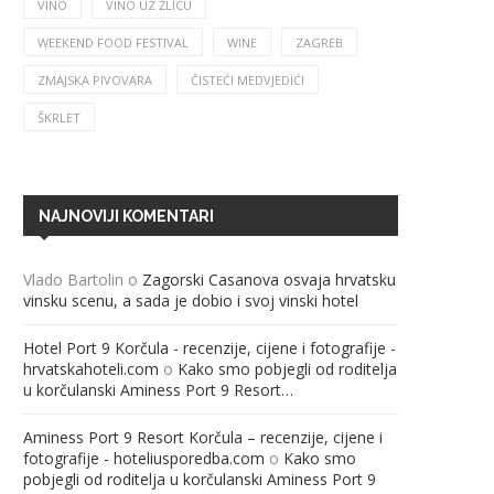
VINO
VINO UZ ŽLICU
WEEKEND FOOD FESTIVAL
WINE
ZAGREB
ZMAJSKA PIVOVARA
ČISTEĆI MEDVJEDIĆI
ŠKRLET
NAJNOVIJI KOMENTARI
Vlado Bartolin
o
Zagorski Casanova osvaja hrvatsku
vinsku scenu, a sada je dobio i svoj vinski hotel
Hotel Port 9 Korčula - recenzije, cijene i fotografije -
hrvatskahoteli.com
o
Kako smo pobjegli od roditelja
u korčulanski Aminess Port 9 Resort…
Aminess Port 9 Resort Korčula – recenzije, cijene i
fotografije - hoteliusporedba.com
o
Kako smo
pobjegli od roditelja u korčulanski Aminess Port 9