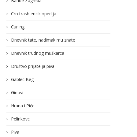
Bande Zagreba
Cro trash enciklopedija
Curling
Dnevnik tate, nadimak mu znate
Dnevnik trudnog muškarca
Društvo prijatelja piva
Gablec Beg
Ginovi
Hrana i Piće
Pelinkovci
Piva