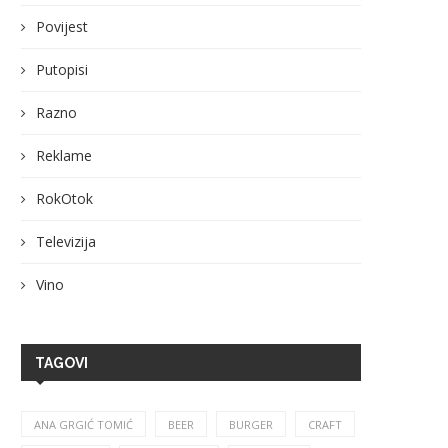
Povijest
Putopisi
Razno
Reklame
RokOtok
Televizija
Vino
TAGOVI
ANA GRGIĆ TOMIĆ
BEER
BURGER
CRAFT