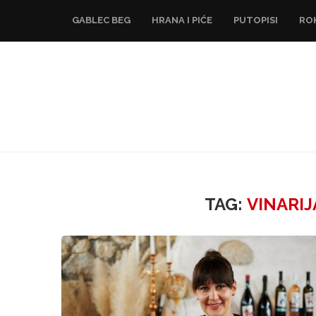
GABLEC BEG
HRANA I PIĆE
PUTOPISI
RO
TAG:
VINARI