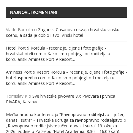
NAJNOVIJI KOMENTARI
Vlado Bartolin
o
Zagorski Casanova osvaja hrvatsku vinsku
scenu, a sada je dobio i svoj vinski hotel
Hotel Port 9 Korčula - recenzije, cijene i fotografije -
hrvatskahoteli.com
o
Kako smo pobjegli od roditelja u
korčulanski Aminess Port 9 Resort…
Aminess Port 9 Resort Korčula – recenzije, cijene i fotografije -
hoteliusporedba.com
o
Kako smo pobjegli od roditelja u
korčulanski Aminess Port 9 Resort…
Tomislav K
o
Sve hrvatske pivovare 87: Pivovara i pivnica
PIVARA, Karanac
Međunarodna konferencija “Ravnopravno roditeljstvo – jučer,
danas i sutra” – Hrvatska udruga za ravnopravno roditeljstvo
o
„Ravnopravno roditeljstvo: Jučer, danas i sutra“ 19. ožujka
2026. godine u Zagrebu (Hotel Academia, 8:30 – 16:00 sati).