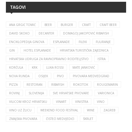
TAGOVI
ANA GRGIĆ TOMIĆ
BEER
BURGER
CRAFT
CRAFT BEER
DAVID SKOKO
DECANTER
DOMAGOJ JAKOPOVIĆ RIBAFISH
ENCIKLOPEDIJA GINOVA
ESPLANADE
FILEKI
FULIRANJE
GIN
HOTEL ESPLANADE
HRVATSKA TURISTIČKA ZAJEDNICA
HRVATSKA UDRUGA ZA RAVNOPRAVNO RODITELJSTVO
ISTRA
KORČULA
KRK
LUKA ROSSI
MATE JANKOVIĆ
NOVA RUNDA
OSIJEK
PIVO
PIVOVARA MEDVEDGRAD
PIZZA
RESTORAN
RIBAFISH
ROKOTOK
ROUGEMARIN
ROVINJ
SLOVENIJA
SVE HRVATSKE PIVOVARE
VARIONICA
VILICOM KROZ HRVATSKU
VINART
VINISTRA
VINO
VINO UZ ŽLICU
WEEKEND FOOD FESTIVAL
WINE
ZAGREB
ZMAJSKA PIVOVARA
ČISTEĆI MEDVJEDIĆI
ŠKRLET