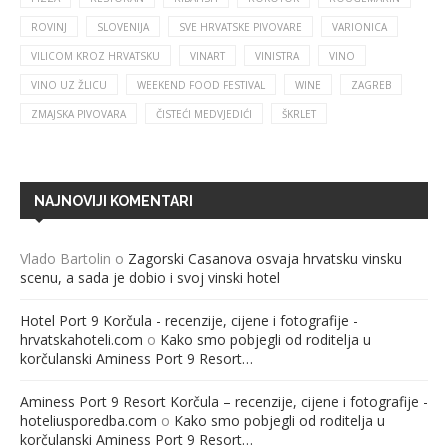
ROVINJ
SLOVENIJA
SVE HRVATSKE PIVOVARE
VARIONICA
VILICOM KROZ HRVATSKU
VINART
VINISTRA
VINO
VINO UZ ŽLICU
WEEKEND FOOD FESTIVAL
WINE
ZAGREB
ZMAJSKA PIVOVARA
ČISTEĆI MEDVJEDIĆI
ŠKRLET
NAJNOVIJI KOMENTARI
Vlado Bartolin
o
Zagorski Casanova osvaja hrvatsku vinsku
scenu, a sada je dobio i svoj vinski hotel
Hotel Port 9 Korčula - recenzije, cijene i fotografije -
hrvatskahoteli.com
o
Kako smo pobjegli od roditelja u
korčulanski Aminess Port 9 Resort…
Aminess Port 9 Resort Korčula – recenzije, cijene i fotografije -
hoteliusporedba.com
o
Kako smo pobjegli od roditelja u
korčulanski Aminess Port 9 Resort…