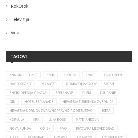
RokOtok
Televizija
Vino
TAGOVI
ANA GRGIĆ TOMIĆ
BEER
BURGER
CRAFT
CRAFT BEER
DAVID SKOKO
DECANTER
DOMAGOJ JAKOPOVIĆ RIBAFISH
ENCIKLOPEDIJA GINOVA
ESPLANADE
FILEKI
FULIRANJE
GIN
HOTEL ESPLANADE
HRVATSKA TURISTIČKA ZAJEDNICA
HRVATSKA UDRUGA ZA RAVNOPRAVNO RODITELJSTVO
ISTRA
KORČULA
KRK
LUKA ROSSI
MATE JANKOVIĆ
NOVA RUNDA
OSIJEK
PIVO
PIVOVARA MEDVEDGRAD
PIZZA
RESTORAN
RIBAFISH
ROKOTOK
ROUGEMARIN