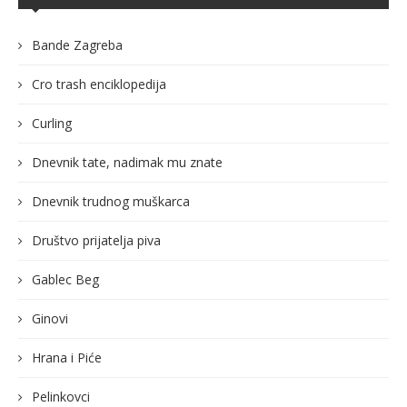
Bande Zagreba
Cro trash enciklopedija
Curling
Dnevnik tate, nadimak mu znate
Dnevnik trudnog muškarca
Društvo prijatelja piva
Gablec Beg
Ginovi
Hrana i Piće
Pelinkovci