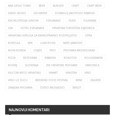
ANA GRGIĆ TOMIĆ
BEER
BURGER
CRAFT
CRAFT BEER
DAVID SKOKO
DECANTER
DOMAGOJ JAKOPOVIĆ RIBAFISH
ENCIKLOPEDIJA GINOVA
ESPLANADE
FILEKI
FULIRANJE
GIN
HOTEL ESPLANADE
HRVATSKA TURISTIČKA ZAJEDNICA
HRVATSKA UDRUGA ZA RAVNOPRAVNO RODITELJSTVO
ISTRA
KORČULA
KRK
LUKA ROSSI
MATE JANKOVIĆ
NOVA RUNDA
OSIJEK
PIVO
PIVOVARA MEDVEDGRAD
PIZZA
RESTORAN
RIBAFISH
ROKOTOK
ROUGEMARIN
ROVINJ
SLOVENIJA
SVE HRVATSKE PIVOVARE
VARIONICA
VILICOM KROZ HRVATSKU
VINART
VINISTRA
VINO
VINO UZ ŽLICU
WEEKEND FOOD FESTIVAL
WINE
ZAGREB
ZMAJSKA PIVOVARA
ČISTEĆI MEDVJEDIĆI
ŠKRLET
NAJNOVIJI KOMENTARI