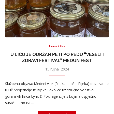
Hrana i Piće
U LIČU JE ODRŽAN PETI PO REDU “VESELI I
ZDRAVI FESTIVAL” MEDUN FEST
15 rujna, 2024
Službena objava: Medeni vlak (Rijeka – Lič – Rijeka) dovezao je
u Lič posjetitelje iz Rijeke i okolice uz stručno vodstvo
goranskih lisica Lynx & Fox, agencije s kojima uspješno
surađujemo na …