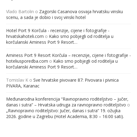
Vlado Bartolin
o
Zagorski Casanova osvaja hrvatsku vinsku
scenu, a sada je dobio i svoj vinski hotel
Hotel Port 9 Korčula - recenzije, cijene i fotografije -
hrvatskahoteli.com
o
Kako smo pobjegli od roditelja u
korčulanski Aminess Port 9 Resort…
Aminess Port 9 Resort Korčula – recenzije, cijene i fotografije -
hoteliusporedba.com
o
Kako smo pobjegli od roditelja u
korčulanski Aminess Port 9 Resort…
Tomislav K
o
Sve hrvatske pivovare 87: Pivovara i pivnica
PIVARA, Karanac
Međunarodna konferencija “Ravnopravno roditeljstvo – jučer,
danas i sutra” – Hrvatska udruga za ravnopravno roditeljstvo
o
„Ravnopravno roditeljstvo: Jučer, danas i sutra“ 19. ožujka
2026. godine u Zagrebu (Hotel Academia, 8:30 – 16:00 sati).