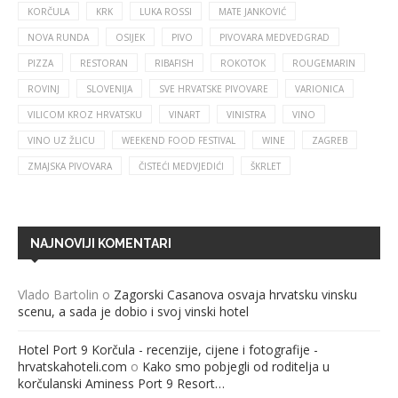
KORČULA
KRK
LUKA ROSSI
MATE JANKOVIĆ
NOVA RUNDA
OSIJEK
PIVO
PIVOVARA MEDVEDGRAD
PIZZA
RESTORAN
RIBAFISH
ROKOTOK
ROUGEMARIN
ROVINJ
SLOVENIJA
SVE HRVATSKE PIVOVARE
VARIONICA
VILICOM KROZ HRVATSKU
VINART
VINISTRA
VINO
VINO UZ ŽLICU
WEEKEND FOOD FESTIVAL
WINE
ZAGREB
ZMAJSKA PIVOVARA
ČISTEĆI MEDVJEDIĆI
ŠKRLET
NAJNOVIJI KOMENTARI
Vlado Bartolin
o
Zagorski Casanova osvaja hrvatsku vinsku
scenu, a sada je dobio i svoj vinski hotel
Hotel Port 9 Korčula - recenzije, cijene i fotografije -
hrvatskahoteli.com
o
Kako smo pobjegli od roditelja u
korčulanski Aminess Port 9 Resort…