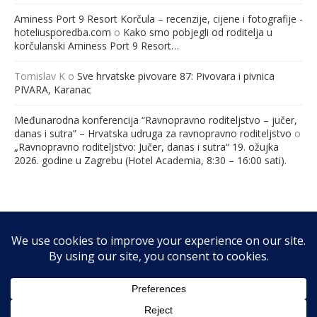
Aminess Port 9 Resort Korčula – recenzije, cijene i fotografije -
hoteliusporedba.com
o
Kako smo pobjegli od roditelja u
korčulanski Aminess Port 9 Resort…
Tomislav K
o
Sve hrvatske pivovare 87: Pivovara i pivnica
PIVARA, Karanac
Međunarodna konferencija “Ravnopravno roditeljstvo – jučer,
danas i sutra” – Hrvatska udruga za ravnopravno roditeljstvo
o
„Ravnopravno roditeljstvo: Jučer, danas i sutra“ 19. ožujka
2026. godine u Zagrebu (Hotel Academia, 8:30 – 16:00 sati).
@2026 - RibaFish. Sva prava pridržana. Web by
GO2WEB