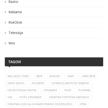
Razno
Reklame
RokOtok
Televizija
Vino
TAGOVI
ANA GRGIĆ TOMIĆ
BEER
BURGER
CRAFT
CRAFT BEER
DAVID SKOKO
DECANTER
DOMAGOJ JAKOPOVIĆ RIBAFISH
ENCIKLOPEDIJA GINOVA
ESPLANADE
FILEKI
FULIRANJE
GIN
HOTEL ESPLANADE
HRVATSKA TURISTIČKA ZAJEDNICA
HRVATSKA UDRUGA ZA RAVNOPRAVNO RODITELJSTVO
ISTRA