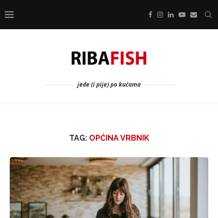
jede (i pije) po kućama
TAG:
OPĆINA VRBNIK