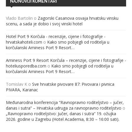
NAJNOVIJI KOMENTARI
Vlado Bartolin
o
Zagorski Casanova osvaja hrvatsku vinsku
scenu, a sada je dobio i svoj vinski hotel
Hotel Port 9 Korčula - recenzije, cijene i fotografije -
hrvatskahoteli.com
o
Kako smo pobjegli od roditelja u
korčulanski Aminess Port 9 Resort…
Aminess Port 9 Resort Korčula – recenzije, cijene i fotografije -
hoteliusporedba.com
o
Kako smo pobjegli od roditelja u
korčulanski Aminess Port 9 Resort…
Tomislav K
o
Sve hrvatske pivovare 87: Pivovara i pivnica
PIVARA, Karanac
Međunarodna konferencija “Ravnopravno roditeljstvo – jučer,
danas i sutra” – Hrvatska udruga za ravnopravno roditeljstvo
o
„Ravnopravno roditeljstvo: Jučer, danas i sutra“ 19. ožujka
2026. godine u Zagrebu (Hotel Academia, 8:30 – 16:00 sati).