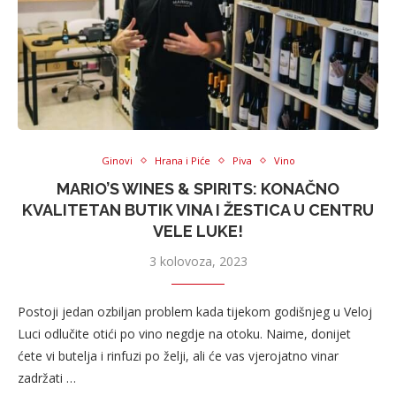
Ginovi
Hrana i Piće
Piva
Vino
MARIO’S WINES & SPIRITS: KONAČNO
KVALITETAN BUTIK VINA I ŽESTICA U CENTRU
VELE LUKE!
3 kolovoza, 2023
Postoji jedan ozbiljan problem kada tijekom godišnjeg u Veloj
Luci odlučite otići po vino negdje na otoku. Naime, donijet
ćete vi butelja i rinfuzi po želji, ali će vas vjerojatno vinar
zadržati …