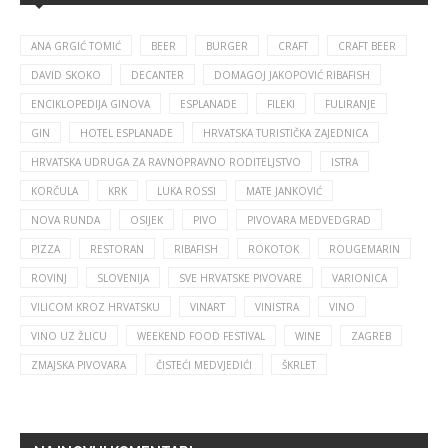
ANA GRGIĆ TOMIĆ
BEER
BURGER
CRAFT
CRAFT BEER
DAVID SKOKO
DECANTER
DOMAGOJ JAKOPOVIĆ RIBAFISH
ENCIKLOPEDIJA GINOVA
ESPLANADE
FILEKI
FULIRANJE
GIN
HOTEL ESPLANADE
HRVATSKA TURISTIČKA ZAJEDNICA
HRVATSKA UDRUGA ZA RAVNOPRAVNO RODITELJSTVO
ISTRA
KORČULA
KRK
LUKA ROSSI
MATE JANKOVIĆ
NOVA RUNDA
OSIJEK
PIVO
PIVOVARA MEDVEDGRAD
PIZZA
RESTORAN
RIBAFISH
ROKOTOK
ROUGEMARIN
ROVINJ
SLOVENIJA
SVE HRVATSKE PIVOVARE
VARIONICA
VILICOM KROZ HRVATSKU
VINART
VINISTRA
VINO
VINO UZ ŽLICU
WEEKEND FOOD FESTIVAL
WINE
ZAGREB
ZMAJSKA PIVOVARA
ČISTEĆI MEDVJEDIĆI
ŠKRLET