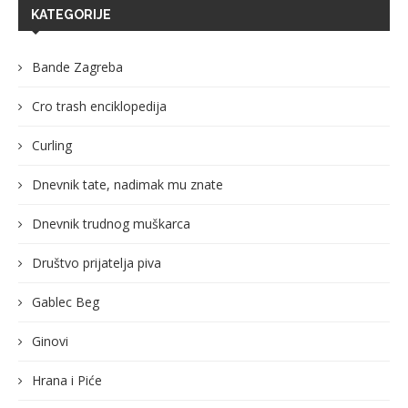
KATEGORIJE
Bande Zagreba
Cro trash enciklopedija
Curling
Dnevnik tate, nadimak mu znate
Dnevnik trudnog muškarca
Društvo prijatelja piva
Gablec Beg
Ginovi
Hrana i Piće