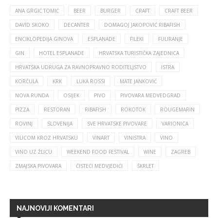
ANA GRGIĆ TOMIĆ
BEER
BURGER
CRAFT
CRAFT BEER
DAVID SKOKO
DECANTER
DOMAGOJ JAKOPOVIĆ RIBAFISH
ENCIKLOPEDIJA GINOVA
ESPLANADE
FILEKI
FULIRANJE
GIN
HOTEL ESPLANADE
HRVATSKA TURISTIČKA ZAJEDNICA
HRVATSKA UDRUGA ZA RAVNOPRAVNO RODITELJSTVO
ISTRA
KORČULA
KRK
LUKA ROSSI
MATE JANKOVIĆ
NOVA RUNDA
OSIJEK
PIVO
PIVOVARA MEDVEDGRAD
PIZZA
RESTORAN
RIBAFISH
ROKOTOK
ROUGEMARIN
ROVINJ
SLOVENIJA
SVE HRVATSKE PIVOVARE
VARIONICA
VILICOM KROZ HRVATSKU
VINART
VINISTRA
VINO
VINO UZ ŽLICU
WEEKEND FOOD FESTIVAL
WINE
ZAGREB
ZMAJSKA PIVOVARA
ČISTEĆI MEDVJEDIĆI
ŠKRLET
NAJNOVIJI KOMENTARI