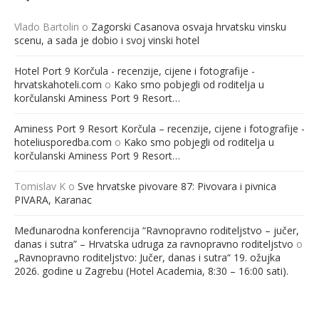
Vlado Bartolin
o
Zagorski Casanova osvaja hrvatsku vinsku
scenu, a sada je dobio i svoj vinski hotel
Hotel Port 9 Korčula - recenzije, cijene i fotografije -
hrvatskahoteli.com
o
Kako smo pobjegli od roditelja u
korčulanski Aminess Port 9 Resort…
Aminess Port 9 Resort Korčula – recenzije, cijene i fotografije -
hoteliusporedba.com
o
Kako smo pobjegli od roditelja u
korčulanski Aminess Port 9 Resort…
Tomislav K
o
Sve hrvatske pivovare 87: Pivovara i pivnica
PIVARA, Karanac
Međunarodna konferencija “Ravnopravno roditeljstvo – jučer,
danas i sutra” – Hrvatska udruga za ravnopravno roditeljstvo
o
„Ravnopravno roditeljstvo: Jučer, danas i sutra“ 19. ožujka
2026. godine u Zagrebu (Hotel Academia, 8:30 – 16:00 sati).