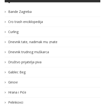
Bande Zagreba
Cro trash enciklopedija
Curling
Dnevnik tate, nadimak mu znate
Dnevnik trudnog muškarca
Društvo prijatelja piva
Gablec Beg
Ginovi
Hrana i Piće
Pelinkovci