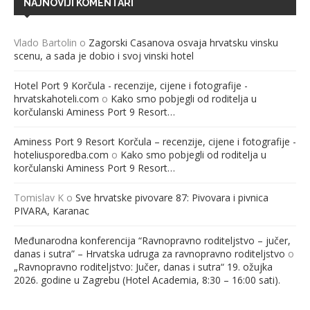
NAJNOVIJI KOMENTARI
Vlado Bartolin
o
Zagorski Casanova osvaja hrvatsku vinsku
scenu, a sada je dobio i svoj vinski hotel
Hotel Port 9 Korčula - recenzije, cijene i fotografije -
hrvatskahoteli.com
o
Kako smo pobjegli od roditelja u
korčulanski Aminess Port 9 Resort…
Aminess Port 9 Resort Korčula – recenzije, cijene i fotografije -
hoteliusporedba.com
o
Kako smo pobjegli od roditelja u
korčulanski Aminess Port 9 Resort…
Tomislav K
o
Sve hrvatske pivovare 87: Pivovara i pivnica
PIVARA, Karanac
Međunarodna konferencija “Ravnopravno roditeljstvo – jučer,
danas i sutra” – Hrvatska udruga za ravnopravno roditeljstvo
o
„Ravnopravno roditeljstvo: Jučer, danas i sutra“ 19. ožujka
2026. godine u Zagrebu (Hotel Academia, 8:30 – 16:00 sati).