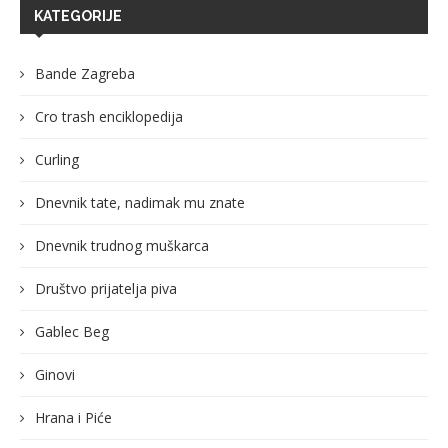
KATEGORIJE
Bande Zagreba
Cro trash enciklopedija
Curling
Dnevnik tate, nadimak mu znate
Dnevnik trudnog muškarca
Društvo prijatelja piva
Gablec Beg
Ginovi
Hrana i Piće