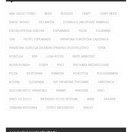
ANA GRGIĆ TOMIĆ
BEER
BURGER
CRAFT
CRAFT BEER
DAVID SKOKO
DECANTER
DOMAGOJ JAKOPOVIĆ RIBAFISH
ENCIKLOPEDIJA GINOVA
ESPLANADE
FILEKI
FULIRANJE
GIN
HOTEL ESPLANADE
HRVATSKA TURISTIČKA ZAJEDNICA
HRVATSKA UDRUGA ZA RAVNOPRAVNO RODITELJSTVO
ISTRA
KORČULA
KRK
LUKA ROSSI
MATE JANKOVIĆ
NOVA RUNDA
OSIJEK
PIVO
PIVOVARA MEDVEDGRAD
PIZZA
RESTORAN
RIBAFISH
ROKOTOK
ROUGEMARIN
ROVINJ
SLOVENIJA
SVE HRVATSKE PIVOVARE
VARIONICA
VILICOM KROZ HRVATSKU
VINART
VINISTRA
VINO
VINO UZ ŽLICU
WEEKEND FOOD FESTIVAL
WINE
ZAGREB
ZMAJSKA PIVOVARA
ČISTEĆI MEDVJEDIĆI
ŠKRLET