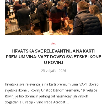
Vino
HRVATSKA SVE RELEVANTNIJA NA KARTI
PREMIUM VINA: VAPT DOVEO SVJETSKE IKONE
U ROVINJ
25 veljače, 2026
Hrvatska sve relevantnija na karti premium vina: VAPT doveo
svjetske ikone u Rovinj Unatoč kišnom vremenu, 19. veljače
Rovinj je bio domaćin jednog od najznačajnijih vinskih
događanja u regiji – VinoTrade Acrobat …