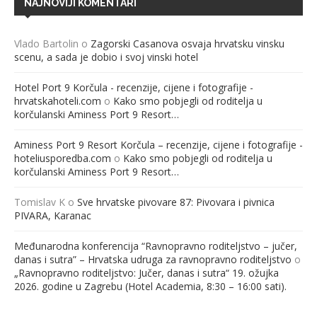
NAJNOVIJI KOMENTARI
Vlado Bartolin
o
Zagorski Casanova osvaja hrvatsku vinsku
scenu, a sada je dobio i svoj vinski hotel
Hotel Port 9 Korčula - recenzije, cijene i fotografije -
hrvatskahoteli.com
o
Kako smo pobjegli od roditelja u
korčulanski Aminess Port 9 Resort…
Aminess Port 9 Resort Korčula – recenzije, cijene i fotografije -
hoteliusporedba.com
o
Kako smo pobjegli od roditelja u
korčulanski Aminess Port 9 Resort…
Tomislav K
o
Sve hrvatske pivovare 87: Pivovara i pivnica
PIVARA, Karanac
Međunarodna konferencija “Ravnopravno roditeljstvo – jučer,
danas i sutra” – Hrvatska udruga za ravnopravno roditeljstvo
o
„Ravnopravno roditeljstvo: Jučer, danas i sutra“ 19. ožujka
2026. godine u Zagrebu (Hotel Academia, 8:30 – 16:00 sati).