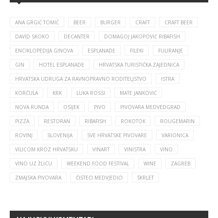
ANA GRGIĆ TOMIĆ
BEER
BURGER
CRAFT
CRAFT BEER
DAVID SKOKO
DECANTER
DOMAGOJ JAKOPOVIĆ RIBAFISH
ENCIKLOPEDIJA GINOVA
ESPLANADE
FILEKI
FULIRANJE
GIN
HOTEL ESPLANADE
HRVATSKA TURISTIČKA ZAJEDNICA
HRVATSKA UDRUGA ZA RAVNOPRAVNO RODITELJSTVO
ISTRA
KORČULA
KRK
LUKA ROSSI
MATE JANKOVIĆ
NOVA RUNDA
OSIJEK
PIVO
PIVOVARA MEDVEDGRAD
PIZZA
RESTORAN
RIBAFISH
ROKOTOK
ROUGEMARIN
ROVINJ
SLOVENIJA
SVE HRVATSKE PIVOVARE
VARIONICA
VILICOM KROZ HRVATSKU
VINART
VINISTRA
VINO
VINO UZ ŽLICU
WEEKEND FOOD FESTIVAL
WINE
ZAGREB
ZMAJSKA PIVOVARA
ČISTEĆI MEDVJEDIĆI
ŠKRLET