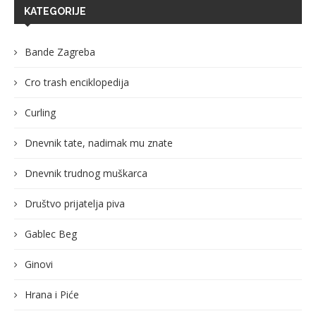
KATEGORIJE
Bande Zagreba
Cro trash enciklopedija
Curling
Dnevnik tate, nadimak mu znate
Dnevnik trudnog muškarca
Društvo prijatelja piva
Gablec Beg
Ginovi
Hrana i Piće