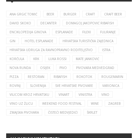
ANA GRGIĆ TOMIĆ
BEER
BURGER
CRAFT
CRAFT BEER
DAVID SKOKO
DECANTER
DOMAGOJ JAKOPOVIĆ RIBAFISH
ENCIKLOPEDIJA GINOVA
ESPLANADE
FILEKI
FULIRANJE
GIN
HOTEL ESPLANADE
HRVATSKA TURISTIČKA ZAJEDNICA
HRVATSKA UDRUGA ZA RAVNOPRAVNO RODITELJSTVO
ISTRA
KORČULA
KRK
LUKA ROSSI
MATE JANKOVIĆ
NOVA RUNDA
OSIJEK
PIVO
PIVOVARA MEDVEDGRAD
PIZZA
RESTORAN
RIBAFISH
ROKOTOK
ROUGEMARIN
ROVINJ
SLOVENIJA
SVE HRVATSKE PIVOVARE
VARIONICA
VILICOM KROZ HRVATSKU
VINART
VINISTRA
VINO
VINO UZ ŽLICU
WEEKEND FOOD FESTIVAL
WINE
ZAGREB
ZMAJSKA PIVOVARA
ČISTEĆI MEDVJEDIĆI
ŠKRLET