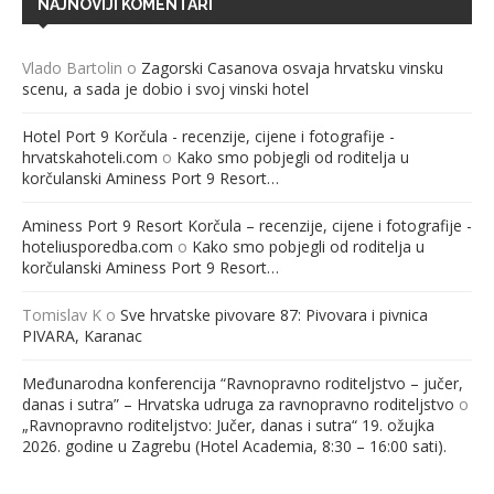
NAJNOVIJI KOMENTARI
Vlado Bartolin
o
Zagorski Casanova osvaja hrvatsku vinsku
scenu, a sada je dobio i svoj vinski hotel
Hotel Port 9 Korčula - recenzije, cijene i fotografije -
hrvatskahoteli.com
o
Kako smo pobjegli od roditelja u
korčulanski Aminess Port 9 Resort…
Aminess Port 9 Resort Korčula – recenzije, cijene i fotografije -
hoteliusporedba.com
o
Kako smo pobjegli od roditelja u
korčulanski Aminess Port 9 Resort…
Tomislav K
o
Sve hrvatske pivovare 87: Pivovara i pivnica
PIVARA, Karanac
Međunarodna konferencija “Ravnopravno roditeljstvo – jučer,
danas i sutra” – Hrvatska udruga za ravnopravno roditeljstvo
o
„Ravnopravno roditeljstvo: Jučer, danas i sutra“ 19. ožujka
2026. godine u Zagrebu (Hotel Academia, 8:30 – 16:00 sati).