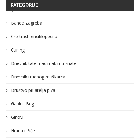
KATEGORIJE
Bande Zagreba
Cro trash enciklopedija
Curling
Dnevnik tate, nadimak mu znate
Dnevnik trudnog muškarca
Društvo prijatelja piva
Gablec Beg
Ginovi
Hrana i Piće