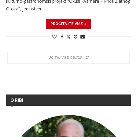
kulturno‑gastronomski projekt “Okusi Kvarnera – Priče Zlatnog
Otoka”, jedinstveni …
PROČITAJTE VIŠE
UČITAJ VIŠE OBJAVA
O RIBI