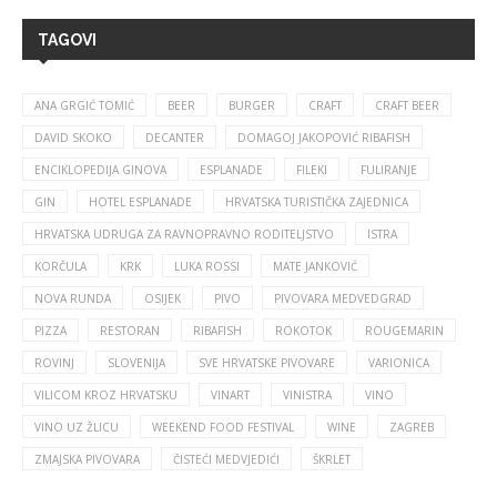
TAGOVI
ANA GRGIĆ TOMIĆ
BEER
BURGER
CRAFT
CRAFT BEER
DAVID SKOKO
DECANTER
DOMAGOJ JAKOPOVIĆ RIBAFISH
ENCIKLOPEDIJA GINOVA
ESPLANADE
FILEKI
FULIRANJE
GIN
HOTEL ESPLANADE
HRVATSKA TURISTIČKA ZAJEDNICA
HRVATSKA UDRUGA ZA RAVNOPRAVNO RODITELJSTVO
ISTRA
KORČULA
KRK
LUKA ROSSI
MATE JANKOVIĆ
NOVA RUNDA
OSIJEK
PIVO
PIVOVARA MEDVEDGRAD
PIZZA
RESTORAN
RIBAFISH
ROKOTOK
ROUGEMARIN
ROVINJ
SLOVENIJA
SVE HRVATSKE PIVOVARE
VARIONICA
VILICOM KROZ HRVATSKU
VINART
VINISTRA
VINO
VINO UZ ŽLICU
WEEKEND FOOD FESTIVAL
WINE
ZAGREB
ZMAJSKA PIVOVARA
ČISTEĆI MEDVJEDIĆI
ŠKRLET