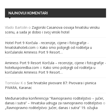
NAJNOVIJI KOMENTARI
Vlado Bartolin
o
Zagorski Casanova osvaja hrvatsku vinsku
scenu, a sada je dobio i svoj vinski hotel
Hotel Port 9 Korčula - recenzije, cijene i fotografije -
hrvatskahoteli.com
o
Kako smo pobjegli od roditelja u
korčulanski Aminess Port 9 Resort…
Aminess Port 9 Resort Korčula – recenzije, cijene i fotografije -
hoteliusporedba.com
o
Kako smo pobjegli od roditelja u
korčulanski Aminess Port 9 Resort…
Tomislav K
o
Sve hrvatske pivovare 87: Pivovara i pivnica
PIVARA, Karanac
Međunarodna konferencija “Ravnopravno roditeljstvo – jučer,
danas i sutra” – Hrvatska udruga za ravnopravno roditeljstvo
o
„Ravnopravno roditeljstvo: Jučer, danas i sutra“ 19. ožujka