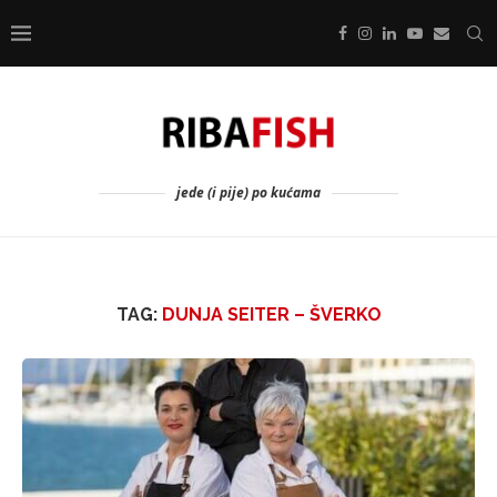
jede (i pije) po kućama
TAG:
DUNJA SEITER – ŠVERKO