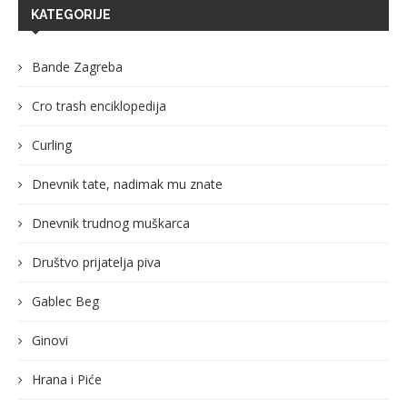
KATEGORIJE
Bande Zagreba
Cro trash enciklopedija
Curling
Dnevnik tate, nadimak mu znate
Dnevnik trudnog muškarca
Društvo prijatelja piva
Gablec Beg
Ginovi
Hrana i Piće