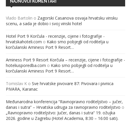
NAJNOVIJI KOMENTARI
Vlado Bartolin
o
Zagorski Casanova osvaja hrvatsku vinsku
scenu, a sada je dobio i svoj vinski hotel
Hotel Port 9 Korčula - recenzije, cijene i fotografije -
hrvatskahoteli.com
o
Kako smo pobjegli od roditelja u
korčulanski Aminess Port 9 Resort…
Aminess Port 9 Resort Korčula – recenzije, cijene i fotografije -
hoteliusporedba.com
o
Kako smo pobjegli od roditelja u
korčulanski Aminess Port 9 Resort…
Tomislav K
o
Sve hrvatske pivovare 87: Pivovara i pivnica
PIVARA, Karanac
Međunarodna konferencija “Ravnopravno roditeljstvo – jučer,
danas i sutra” – Hrvatska udruga za ravnopravno roditeljstvo
o
„Ravnopravno roditeljstvo: Jučer, danas i sutra“ 19. ožujka
2026. godine u Zagrebu (Hotel Academia, 8:30 – 16:00 sati).