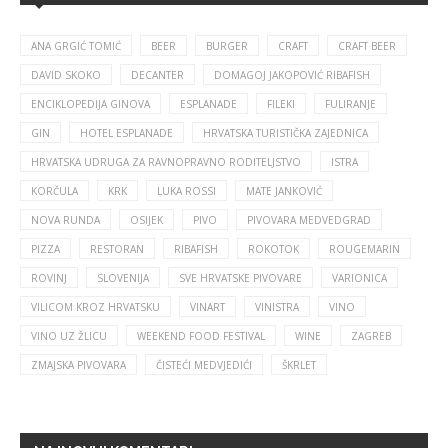
ANA GRGIĆ TOMIĆ
BEER
BURGER
CRAFT
CRAFT BEER
DAVID SKOKO
DECANTER
DOMAGOJ JAKOPOVIĆ RIBAFISH
ENCIKLOPEDIJA GINOVA
ESPLANADE
FILEKI
FULIRANJE
GIN
HOTEL ESPLANADE
HRVATSKA TURISTIČKA ZAJEDNICA
HRVATSKA UDRUGA ZA RAVNOPRAVNO RODITELJSTVO
ISTRA
KORČULA
KRK
LUKA ROSSI
MATE JANKOVIĆ
NOVA RUNDA
OSIJEK
PIVO
PIVOVARA MEDVEDGRAD
PIZZA
RESTORAN
RIBAFISH
ROKOTOK
ROUGEMARIN
ROVINJ
SLOVENIJA
SVE HRVATSKE PIVOVARE
VARIONICA
VILICOM KROZ HRVATSKU
VINART
VINISTRA
VINO
VINO UZ ŽLICU
WEEKEND FOOD FESTIVAL
WINE
ZAGREB
ZMAJSKA PIVOVARA
ČISTEĆI MEDVJEDIĆI
ŠKRLET