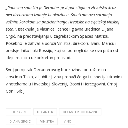
„Ponosna sam što je Decanter prvi put stigao u Hrvatsku kroz
ovo licencirano izdanje bookazinea. Smatram ovu suradnju
važnim korakom za pozicioniranje Hrvatske na svjetskoj vinskoj
sceni“,
istaknula je vlasnica licence i glavna urednica Dijana
Grgić, na predstavljanju u zagrebačkom Spaces Matrixu.
Posebno je zahvalila udruzi Vinistra, direktoru Ivanu Mariću i
predsjedniku Luki Rossiju, koji su pomogli da se ova priča od
ideje realizira u konkretan proizvod.
Svoj primjerak Decanterovog bookazinea potražite na
kioscima Tiska, a ljubitelji vina pronaći će ga i u specijaliziranim
vinotekama u Hrvatskoj, Sloveniji, Bosni i Hercegovini, Crnoj
Gori i Srbiji.
BOOKAZINE
DECANTER
DECANTER BOOKAZINE
DIJANA GRGIĆ
VINISTRA
VINO