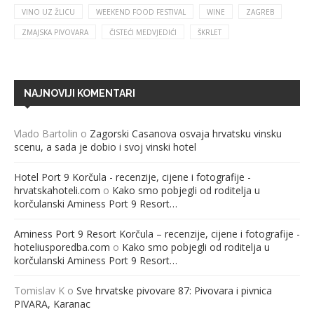
VINO UZ ŽLICU
WEEKEND FOOD FESTIVAL
WINE
ZAGREB
ZMAJSKA PIVOVARA
ČISTEĆI MEDVJEDIĆI
ŠKRLET
NAJNOVIJI KOMENTARI
Vlado Bartolin
o
Zagorski Casanova osvaja hrvatsku vinsku
scenu, a sada je dobio i svoj vinski hotel
Hotel Port 9 Korčula - recenzije, cijene i fotografije -
hrvatskahoteli.com
o
Kako smo pobjegli od roditelja u
korčulanski Aminess Port 9 Resort…
Aminess Port 9 Resort Korčula – recenzije, cijene i fotografije -
hoteliusporedba.com
o
Kako smo pobjegli od roditelja u
korčulanski Aminess Port 9 Resort…
Tomislav K
o
Sve hrvatske pivovare 87: Pivovara i pivnica
PIVARA, Karanac