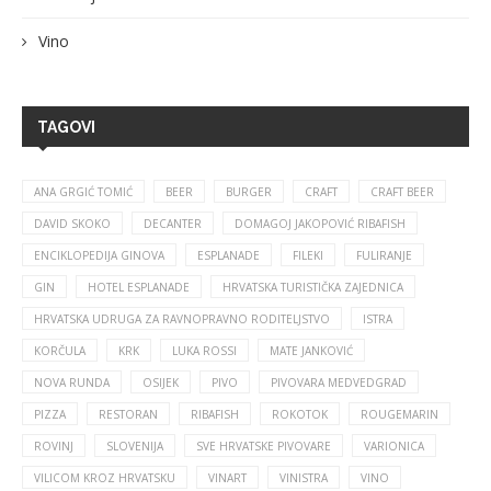
Vino
TAGOVI
ANA GRGIĆ TOMIĆ
BEER
BURGER
CRAFT
CRAFT BEER
DAVID SKOKO
DECANTER
DOMAGOJ JAKOPOVIĆ RIBAFISH
ENCIKLOPEDIJA GINOVA
ESPLANADE
FILEKI
FULIRANJE
GIN
HOTEL ESPLANADE
HRVATSKA TURISTIČKA ZAJEDNICA
HRVATSKA UDRUGA ZA RAVNOPRAVNO RODITELJSTVO
ISTRA
KORČULA
KRK
LUKA ROSSI
MATE JANKOVIĆ
NOVA RUNDA
OSIJEK
PIVO
PIVOVARA MEDVEDGRAD
PIZZA
RESTORAN
RIBAFISH
ROKOTOK
ROUGEMARIN
ROVINJ
SLOVENIJA
SVE HRVATSKE PIVOVARE
VARIONICA
VILICOM KROZ HRVATSKU
VINART
VINISTRA
VINO