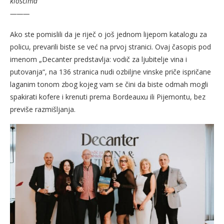
kioscima
———
Ako ste pomislili da je riječ o još jednom lijepom katalogu za
policu, prevarili biste se već na prvoj stranici. Ovaj časopis pod
imenom „Decanter predstavlja: vodič za ljubitelje vina i
putovanja“, na 136 stranica nudi ozbiljne vinske priče ispričane
laganim tonom zbog kojeg vam se čini da biste odmah mogli
spakirati kofere i krenuti prema Bordeauxu ili Pijemontu, bez
previše razmišljanja.