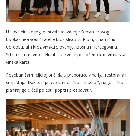
Uz ove vinske regije, hrvatsko izdanje Decanterovog
bookazinea vodi čitatelje kroz slikovitu Rioju, dinamičnu
Cordobu, ali i kroz vinsku Sloveniju, Bosnu i Hercegovinu,
Srbiju i – naravno – Hrvatsku. Sve je posloženo kao vrhunska
vinska karta.
Poseban šarm cijeloj priči daju preporuke vinarija, restorana i
smještaja. Dakle, nije ovo samo “čitaj i maštaj”, nego i “čitaj i
planiraj gdje ćeš pojesti, popiti i prespavati”.